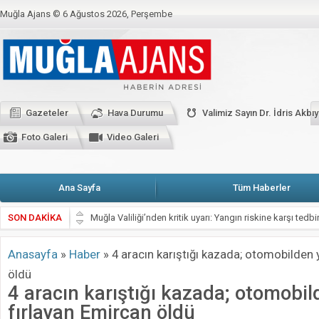
Muğla Ajans ©
6 Ağustos 2026, Perşembe
BAKANLIKTAN YENİ CORONO GENELGESİ
CHP’li Erbay: Muğla’da elektrik f
CHP’Lİ VEKİLLER BAŞKANLARLA KARŞI KARŞIYA
Fethiye’de alevler on
Kahramanmaraş Depremi İçin Seferberlik
Köşe Yazarları
Künye
M
Gazeteler
Hava Durumu
Valimiz Sayın Dr. İdris Akb
Valimiz Sayın Dr. İdris Akbıyık’ın 19 Mayıs Atatürk’ü Anma Gençlik ve Spor
Foto Galeri
Video Galeri
Ana Sayfa
Tüm Haberler
Muğla Valiliği’nden kritik uyarı: Yangın riskine karşı tedbir
SON DAKİKA
Zeytin Çiçeği Uluslararası Kısa Film Yarışması İçin Başvu
Anasayfa
»
Haber
»
4 aracın karıştığı kazada; otomobilden 
Emekli Kafe Menteşe’de Hizmete Açılıyor: Çay 5 TL
öldü
Selahattin Sapmaz’ın Adı Menteşe’de Yaşatılacak
4 aracın karıştığı kazada; otomobil
Bodrum’da STK’lar el ele verdi, Bodrum FK için kenetlend
fırlayan Emircan öldü
Muğla’nın Yeni Parti İl ve İlçe Başkanları Belli Oldu