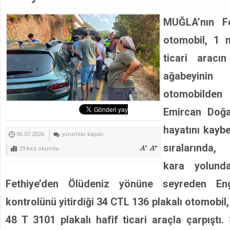
Muğla Valisi İdris Akbıyık Yangın Bölgesinde
MUĞLA’nın Fe
ORMAN YANGINLARINI ERKEN TESPİT ETMEK VE EN 
otomobil, 1 
Marmaris’teki Suikast Timinin 10 Yıllık Firarisi FETÖ’cü 
ticari aracın
ATIK KAĞIDIN EL İŞİ VE BOYAMA SANATIYLA TAMAML
ağabeyin
otomobilde
Emircan Doğa
hayatını kaybe
4
06.07.2026
yorumlar kapalı
sıralarında,
aracın
29 kez okundu
karıştığı
kara yolund
kazada;
Fethiye’den Ölüdeniz yönüne seyreden En
otomobilden
yola
kontrolünü yitirdiği 34 CTL 136 plakalı otomobil
fırlayan
48 T 3101 plakalı hafif ticari araçla çarpıştı.
Emircan