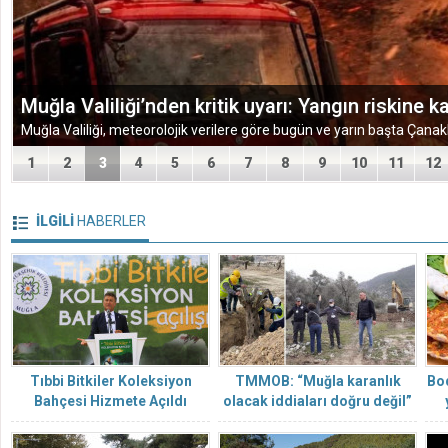
Muğla Valiliği’nden kritik uyarı: Yangın riskine ka
1
2
3
4
5
6
7
8
9
10
11
12
Mor Ve Ötesi
Zorlu Psm’de Edip Akbayram Coşkusu Yaşandı
İLGİLİ
HABERLER
Tıbbi Bitkiler Koleksiyon
TMMOB: “Muğla karanlık
Bod
Bahçesi Hizmete Açıldı
olacak iddiaları doğru değil”