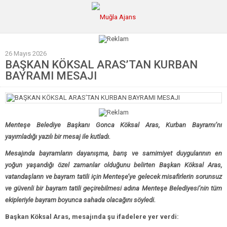
26 Mayıs 2026
Ana Sayfa
BAŞKAN KÖKSAL ARAS’TAN KURBAN
BAYRAMI MESAJI
Tüm Haberler
Köşe Yazıları
Sağlık
Menteşe Belediye Başkanı Gonca Köksal Aras, Kurban Bayramı’nı
Magazin
yayımladığı yazılı bir mesaj ile kutladı.
Künye
Mesajında bayramların dayanışma, barış ve samimiyet duygularının en
yoğun yaşandığı özel zamanlar olduğunu belirten Başkan Köksal Aras,
vatandaşların ve bayram tatili için Menteşe’ye gelecek misafirlerin sorunsuz
ve güvenli bir bayram tatili geçirebilmesi adına Menteşe Belediyesi’nin tüm
ekipleriyle bayram boyunca sahada olacağını söyledi.
Başkan Köksal Aras, mesajında şu ifadelere yer verdi: