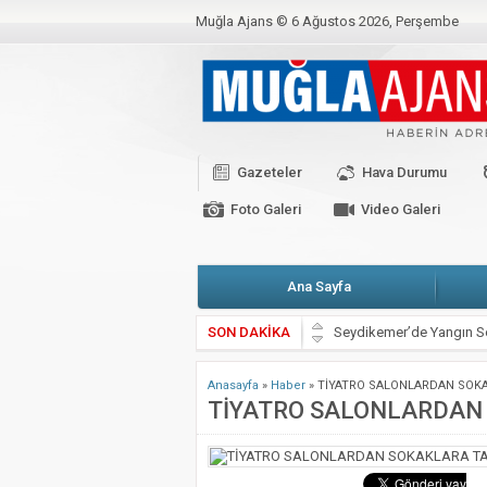
Muğla Ajans ©
6 Ağustos 2026, Perşembe
BAKANLIKTAN YENİ CORONO GENELGESİ
C
CHP’Lİ VEKİLLER BAŞKANLARLA KARŞI K
Kahramanmaraş Depremi İçin Seferberlik
Gazeteler
Hava Durumu
Valimiz Sayın Dr. İdris Akbıyık’ın 19 Mayıs
Foto Galeri
Video Galeri
Ana Sayfa
SON DAKİKA
Marmaris’teki Suikast Tim
ATIK KAĞIDIN EL İŞİ 
Anasayfa
»
Haber
»
TİYATRO SALONLARDAN SOK
Muğla Valiliği’nden kritik
TİYATRO SALONLARDAN
Zeytin Çiçeği Uluslararas
Emekli Kafe Menteşe’de 