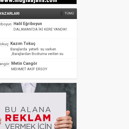
 YAZARLARI
TÜMÜ
Halil Eğriboyun
DALAMAN’DA İKİ KERE YANDIK!
Kazım Tokuç
Barajlarda yeterli su varken
,Barajlardan Bodruma verilen su
miktarı yarıya indirilmiş!
Metin Cangör
MEHMET AKİF ERSOY