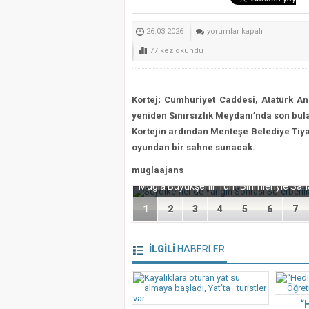
Selahattin Sapmaz’ın Ad
Bodrum’da STK’lar el ele
TİYATRO
26.03.2026
yorumlar kapalı
Muğla’nın Yeni Parti İl ve
SALONLARDAN
77 kez okundu
SOKAKLARA
Seydikemer’de Yangın So
TAŞIYOR
için
Kortej; Cumhuriyet Caddesi, Atatürk An
yeniden Sınırsızlık Meydanı’nda son bul
Kortejin ardından Menteşe Belediye Tiya
oyundan bir sahne sunacak.
Seydikemer’de Yangın Sonra
muglaajans
1
2
3
4
5
6
7
İLGİLİ
HABERLER
“H