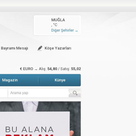
n arttı
MUĞLA
, °C
zete Manşetleri
Hava Durumu
Diğer Şehirler →
sitali gerçekleştirildi
r Bayramı Mesajı
Köşe Yazarları
€ EURO →
Alış:
54,80
/ Satış:
55,02
Magazin
Künye