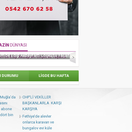
AZİN
DÜNYASI
Mor Ve Ötesinden Zorlu Psm’de Muhteşem
RAF
su Yaşandı
Konser
ADAMLA
N DURUMU
LİGDE BU HAFTA
: Muğla’da
CHP’Lİ VEKİLLER
asını
BAŞKANLARLA KARŞI
 abone
KARŞIYA
dört bin
Fethiye’de alevler
onlarca karavan ve
bungalov evi küle