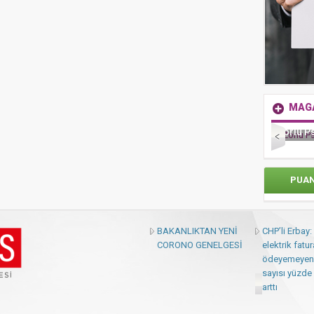
MAG
Zorlu Psm’de Edip Akbayram Coşku
PUA
BAKANLIKTAN YENİ
CHP’li Erbay
CORONO GENELGESİ
elektrik fatur
ödeyemeyen
sayısı yüzde 
arttı