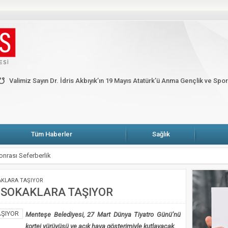
HP’li Erbay: Muğla’da elektrik faturasını ödeyemeyen abone sayısı yüzde dört bi
ARŞIYA
Fethiye’de alevler onlarca karavan ve bungalov evi küle çevirdi
Ga
Köşe Yazarları
Künye
Merhum Şevket Sabancı anısına Fazıl Say piyano re
Valimiz Sayın Dr. İdris Akbıyık’ın 19 Mayıs Atatürk’ü Anma Gençlik ve Spo
 Atatürk’ü Anma Gençlik ve Spor Bayramı Mesajı
Tüm Haberler
Sağlık
inin 10 Yıllık Firarisi FETÖ’cü Muğla Adliyesine Sevk Edildi
VE BOYAMA SANATIYLA TAMAMLADIĞI YOLCULUĞU
AKLARA TAŞIYOR
 uyarı: Yangın riskine karşı tedbir çağrısı
 SOKAKLARA TAŞIYOR
ı Kısa Film Yarışması İçin Başvurular Başladı
Menteşe Belediyesi, 27 Mart Dünya Tiyatro Günü’nü
Hizmete Açılıyor: Çay 5 TL
kortej yürüyüşü ve açık hava gösterimiyle kutlayacak.