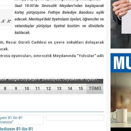
ı Menteşe’de Yaşatılacak
Saat 18.00’de Sınırsızlık Meydanı’ndan başlayacak
 verdi, Bodrum FK için kenetlendi
kortej yürüyüşüne Fethiye Belediye Bandosu eşlik
edecek. Menteşe’deki tiyatroların üyeleri, öğrenciler ve
 İlçe Başkanları Belli Oldu
vatandaşlar yürüyüşe tiyatral kostüm ve dövizlerle
nrası Seferberlik
katılacak.
ıtı, Recai Güreli Caddesi ve çevre sokakları dolaşarak
acak.
trosu oyuncuları, sınırsızlık Meydanında “Yolcular” adlı
sı Seferberlik
Muğla Büyükşehir Tüm Birimleriyle Sahada .Muğla Büyükşehir Belediyesi, Seydikemer ilçesinde meydana gelen orman yangınının ardından tüm ilgili birimleriyle sahaya inerek...
8
9
10
11
12
13
14
15
TÜMÜ
ediyem 81 ilin 81