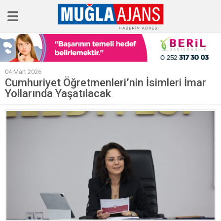
Ana Sayfa
04 Mart 2026
Tüm Haberler
Cumhuriyet Öğretmenleri’nin İsimleri İmar
Yollarında Yaşatılacak
Köşe Yazıları
Sağlık
Magazin
Künye