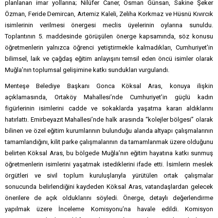
planlanan imar yollarına; Nilüfer Caner, Osman Günsan, Sakine Şeker
Özman, Feride Demircan, Artemiz Kaleli, Zeliha Korkmaz ve Hüsnü Kıvırcık
isimlerinin verilmesi önergesi meclis üyelerinin oylarına sunuldu.
Toplantının 5. maddesinde görüşülen önerge kapsamında, söz konusu
öğretmenlerin yalnızca öğrenci yetiştirmekle kalmadıkları, Cumhuriyet’in
bilimsel, laik ve çağdaş eğitim anlayışını temsil eden öncü isimler olarak
Muğla’nın toplumsal gelişimine katkı sundukları vurgulandı.
Menteşe Belediye Başkanı Gonca Köksal Aras, konuya ilişkin
açıklamasında, Ortaköy Mahallesi’nde Cumhuriyet’in güçlü kadın
figürlerinin isimlerini cadde ve sokaklarda yaşatma kararı aldıklarını
hatırlattı. Emirbeyazıt Mahallesi’nde halk arasında “kolejler bölgesi” olarak
bilinen ve özel eğitim kurumlarının bulunduğu alanda altyapı çalışmalarının
tamamlandığını, kilit parke çalışmalarının da tamamlanmak üzere olduğunu
belirten Köksal Aras, bu bölgede Muğla’nın eğitim hayatına katkı sunmuş
öğretmenlerin isimlerini yaşatmak istediklerini ifade etti. İsimlerin meslek
örgütleri ve sivil toplum kuruluşlarıyla yürütülen ortak çalışmalar
sonucunda belirlendiğini kaydeden Köksal Aras, vatandaşlardan gelecek
önerilere de açık olduklarını söyledi. Önerge, detaylı değerlendirme
yapılmak üzere İnceleme Komisyonu’na havale edildi. Komisyon