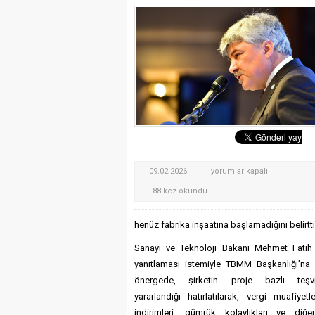
Marmaris’teki Suikast Tim
ATIK KAĞIDIN EL İŞİ 
Muğla’nın Ula İlçesinin 
Milletvekili
09.02.2026
yorumlar kapalı
Ergun
88 kez okundu
Çin
Otomobil
henüz fabrika inşaatına başlamadığını belirtti
firması
Sanayi ve Teknoloji Bakanı Mehmet Fatih 
BYD’nin
yanıtlaması istemiyle TBMM Başkanlığı’na
yatırımını
önergede, şirketin proje bazlı teşvi
sordu:
yararlandığı hatırlatılarak, vergi muafiyetl
Fabrika
indirimleri, gümrük kolaylıkları ve diğ