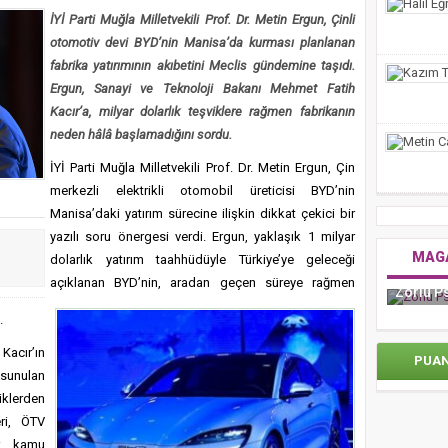
inin 10 Yıllık Firarisi FETÖ’cü Muğla Adliyesine Sevk Edildi
İYİ Parti Muğla Milletvekili Prof. Dr. Metin Ergun, Çinli
VE BOYAMA SANATIYLA TAMAMLADIĞI YOLCULUĞU
otomotiv devi BYD’nin Manisa’da kurması planlanan
fabrika yatırımının akıbetini Meclis gündemine taşıdı.
Akyaka Plajına alınmayan Engelli kadın plaja sürünerek geçti
Ergun, Sanayi ve Teknoloji Bakanı Mehmet Fatih
Kacır’a, milyar dolarlık teşviklere rağmen fabrikanın
neden hâlâ başlamadığını sordu.
İYİ Parti Muğla Milletvekili Prof. Dr. Metin Ergun, Çin
merkezli elektrikli otomobil üreticisi BYD’nin
Manisa’daki yatırım sürecine ilişkin dikkat çekici bir
yazılı soru önergesi verdi. Ergun, yaklaşık 1 milyar
MAG
dolarlık yatırım taahhüdüyle Türkiye’ye geleceği
Mor
açıklanan BYD’nin, aradan geçen süreye rağmen
Zorlu Psm’de Edip Akbayram Coşkusu Yaşandı
.
Kacır’ın
PUA
 sunulan
klerden
eri, ÖTV
er kamu