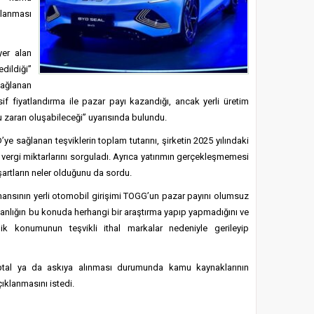
lanması
er alan
edildiği”
ağlanan
sif fiyatlandırma ile pazar payı kazandığı, ancak yerli üretim
zararı oluşabileceği” uyarısında bulundu.
ye sağlanan teşviklerin toplam tutarını, şirketin 2025 yılındaki
ği vergi miktarlarını sorguladı. Ayrıca yatırımın gerçekleşmemesi
artların neler olduğunu da sordu.
mansının yerli otomobil girişimi TOGG’un pazar payını olumsuz
Bakanlığın bu konuda herhangi bir araştırma yapıp yapmadığını ve
lik konumunun teşvikli ithal markalar nedeniyle gerileyip
iptal ya da askıya alınması durumunda kamu kaynaklarının
ıklanmasını istedi.