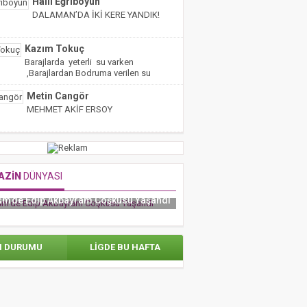
Halil Eğriboyun
DALAMAN’DA İKİ KERE YANDIK!
Kazım Tokuç
Barajlarda yeterli su varken
,Barajlardan Bodruma verilen su
miktarı yarıya indirilmiş!
Metin Cangör
MEHMET AKİF ERSOY
AZİN
DÜNYASI
 Ve Ötesinden Zorlu Psm’de Muhteşem
RAFET EL ROMAN’DAN 
Konser
ADAMLARIYLA TÜRK FUTB
N DURUMU
LİGDE BU HAFTA