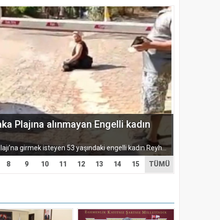
aka Plajına alınmayan Engelli kadın
Muğla’nın Gökova körfezinde Akyaka Plajı’na girmek isteyen 53 yaşındaki engelli kadın Reyhan Menemenlioğlu, engelli kartını göstermesine rağmen aracının plaj alanına...
8
9
10
11
12
13
14
15
TÜMÜ