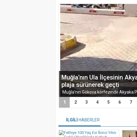
Muğla’nın Ula İlçesinin Aky
plaja sürünerek geçti
1
2
3
4
5
6
7
İLGİLİ
HABERLER