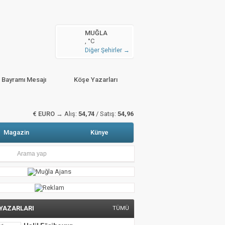
n arttı
MUĞLA
, °C
zete Manşetleri
Hava Durumu
Diğer Şehirler →
sitali gerçekleştirildi
r Bayramı Mesajı
Köşe Yazarları
€ EURO →
Alış:
54,74
/ Satış:
54,96
Magazin
Künye
 YAZARLARI
TÜMÜ