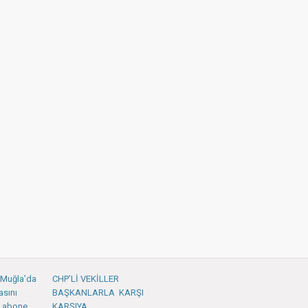
: Muğla’da
CHP’Lİ VEKİLLER
asını
BAŞKANLARLA KARŞI
 abone
KARŞIYA