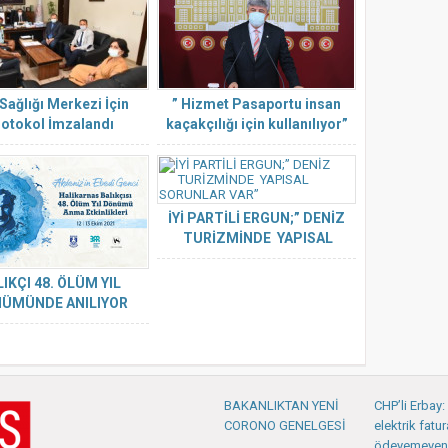
 Sağlığı Merkezi İçin
” Hizmet Pasaportu insan
otokol İmzalandı
kaçakçılığı için kullanılıyor”
İYİ PARTİLİ ERGUN;” DENİZ
TURİZMİNDE YAPISAL
SORUNLAR VAR”
IKÇI 48. ÖLÜM YIL
ÜMÜNDE ANILIYOR
BAKANLIKTAN YENİ
CHP’li Erbay
CORONO GENELGESİ
elektrik fatur
ödeyemeyen