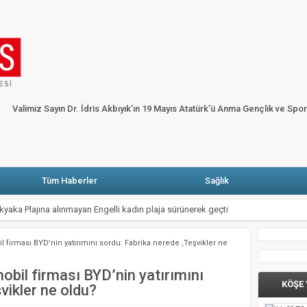
HP’li Erbay: Muğla’da elektrik faturasını ödeyemeyen abone sayısı yüzde dört bi
ARŞIYA
Fethiye’de alevler onlarca karavan ve bungalov evi küle çevirdi
Ga
Köşe Yazarları
Künye
Merhum Şevket Sabancı anısına Fazıl Say piyano re
Valimiz Sayın Dr. İdris Akbıyık’ın 19 Mayıs Atatürk’ü Anma Gençlik ve Spo
 Atatürk’ü Anma Gençlik ve Spor Bayramı Mesajı
Tüm Haberler
Sağlık
metlerini Muğlalılarla Buluşturuyor
de sıkışan kişiyi İtfaiye kurtardı
l firması BYD’nin yatırımını sordu: Fabrika nerede ,Teşvikler ne
onrası Seydikemer’de Yaralar Sarılıyor
Mezar Buluntuları Ortaya Çıktı
mobil firması BYD’nin yatırımını
KÖŞE
vikler ne oldu?
nrası Seferberlik