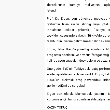
nerede
desteklerinin kamuya maliyetinin açık
,Teşvikler
istendi.
ne
Prof. Dr. Ergun, son dönemde medyada y
oldu?
“yatırımın fiilen askıya alındığı veya iptal 
için
iddialarına dikkat çekerek, “BYD’ye s
teşvikler sayesinde şirketin Türkiye’de agre
taahhüdünü yerine getirmemesi halinde kamu 
Ergun, Bakan Kacır’a yönelttiği sorularda BYD’
araç satış adetlerini ve devletin feragat etti
halinde uygulanacak müeyyidelerin ve cezai ş
Önergede, BYD’nin Türkiye’deki satış perfor
etkilediği iddialarına da yer verildi. Ergun, 
TOGG’un elektrikli araç pazarındaki lider
gerilemediğini de sorguladı.
Ergun son olarak, Manisa’daki yatırımın 
korunması için hangi adımların atılacağının aç
KAZIM TOKUÇ