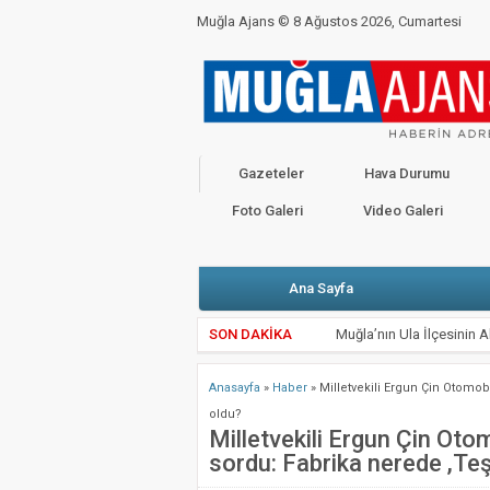
Muğla Ajans ©
8 Ağustos 2026, Cumartesi
BAKANLIKTAN YENİ CORONO GENELGESİ
C
CHP’Lİ VEKİLLER BAŞKANLARLA KARŞI K
Kahramanmaraş Depremi İçin Seferberlik
Gazeteler
Hava Durumu
Valimiz Sayın Dr. İdris Akbıyık’ın 19 Mayıs
Foto Galeri
Video Galeri
Ana Sayfa
SON DAKİKA
Büyükşehir 2,5 Yıllık Hiz
Bodrum’da Havuz Dairesin
Anasayfa
»
Haber
»
Milletvekili Ergun Çin Otomobi
Büyükşehir’den Yangın S
oldu?
Kötekli’de Yol Kazısında 
Milletvekili Ergun Çin Oto
sordu: Fabrika nerede ,Teş
Seydikemer’de Yangın So