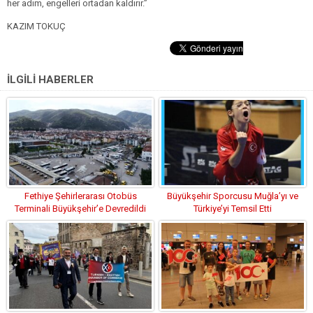
her adım, engelleri ortadan kaldırır.”
KAZIM TOKUÇ
İLGİLİ HABERLER
Fethiye Şehirlerarası Otobüs
Büyükşehir Sporcusu Muğla’yı ve
Terminali Büyükşehir’e Devredildi
Türkiye’yi Temsil Etti