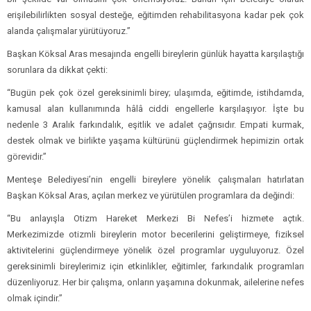
erişilebilirlikten sosyal desteğe, eğitimden rehabilitasyona kadar pek çok
alanda çalışmalar yürütüyoruz.”
Başkan Köksal Aras mesajında engelli bireylerin günlük hayatta karşılaştığı
sorunlara da dikkat çekti:
“Bugün pek çok özel gereksinimli birey; ulaşımda, eğitimde, istihdamda,
kamusal alan kullanımında hâlâ ciddi engellerle karşılaşıyor. İşte bu
nedenle 3 Aralık farkındalık, eşitlik ve adalet çağrısıdır. Empati kurmak,
destek olmak ve birlikte yaşama kültürünü güçlendirmek hepimizin ortak
görevidir.”
Menteşe Belediyesi’nin engelli bireylere yönelik çalışmaları hatırlatan
Başkan Köksal Aras, açılan merkez ve yürütülen programlara da değindi:
“Bu anlayışla Otizm Hareket Merkezi Bi Nefes’i hizmete açtık.
Merkezimizde otizmli bireylerin motor becerilerini geliştirmeye, fiziksel
aktivitelerini güçlendirmeye yönelik özel programlar uyguluyoruz. Özel
gereksinimli bireylerimiz için etkinlikler, eğitimler, farkındalık programları
düzenliyoruz. Her bir çalışma, onların yaşamına dokunmak, ailelerine nefes
olmak içindir.”