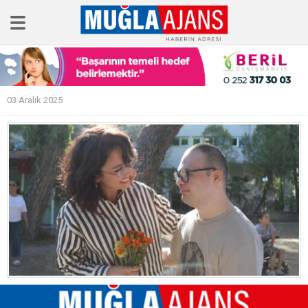
Ana Sayfa
03 Aralık 2025
Tüm Haberler
Köşe Yazıları
Sağlık
Magazin
Künye