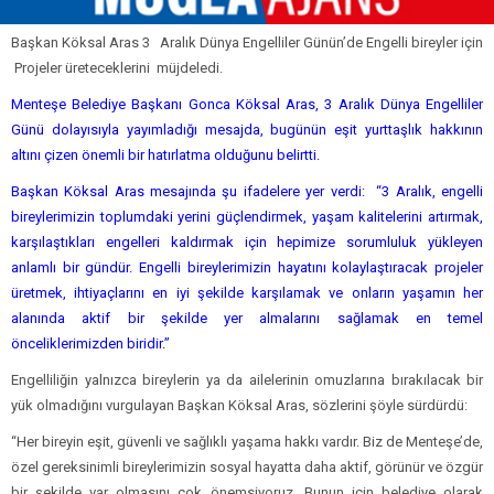
Başkan Köksal Aras 3 Aralık Dünya Engelliler Günün’de Engelli bireyler için
Projeler üreteceklerini müjdeledi.
Menteşe Belediye Başkanı Gonca Köksal Aras, 3 Aralık Dünya Engelliler
Günü dolayısıyla yayımladığı mesajda, bugünün eşit yurttaşlık hakkının
altını çizen önemli bir hatırlatma olduğunu belirtti.
Başkan Köksal Aras mesajında şu ifadelere yer verdi: “3 Aralık, engelli
bireylerimizin toplumdaki yerini güçlendirmek, yaşam kalitelerini artırmak,
karşılaştıkları engelleri kaldırmak için hepimize sorumluluk yükleyen
anlamlı bir gündür. Engelli bireylerimizin hayatını kolaylaştıracak projeler
üretmek, ihtiyaçlarını en iyi şekilde karşılamak ve onların yaşamın her
alanında aktif bir şekilde yer almalarını sağlamak en temel
önceliklerimizden biridir.”
Engelliliğin yalnızca bireylerin ya da ailelerinin omuzlarına bırakılacak bir
yük olmadığını vurgulayan Başkan Köksal Aras, sözlerini şöyle sürdürdü:
“Her bireyin eşit, güvenli ve sağlıklı yaşama hakkı vardır. Biz de Menteşe’de,
özel gereksinimli bireylerimizin sosyal hayatta daha aktif, görünür ve özgür
bir şekilde var olmasını çok önemsiyoruz. Bunun için belediye olarak