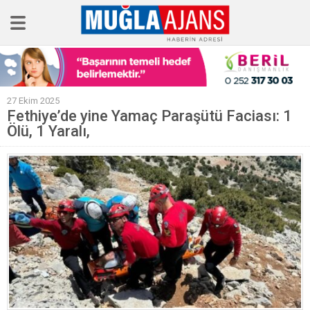
Ana Sayfa
27 Ekim 2025
Tüm Haberler
Fethiye’de yine Yamaç Paraşütü Faciası: 1
Ölü, 1 Yaralı,
Köşe Yazıları
Sağlık
Magazin
Künye