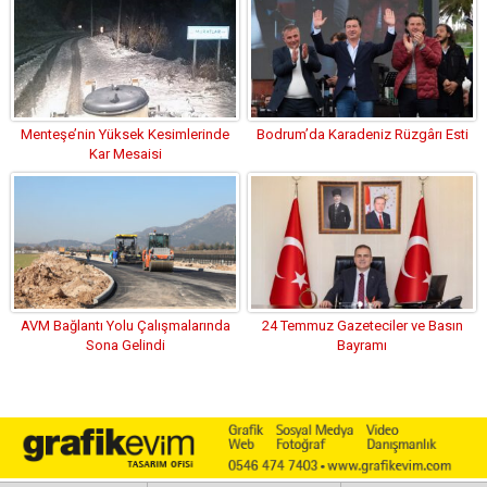
Menteşe’nin Yüksek Kesimlerinde
Bodrum’da Karadeniz Rüzgârı Esti
Kar Mesaisi
AVM Bağlantı Yolu Çalışmalarında
24 Temmuz Gazeteciler ve Basın
Sona Gelindi
Bayramı