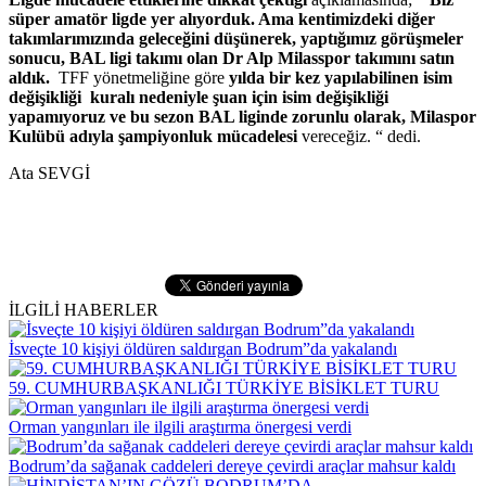
süper amatör ligde yer alıyorduk. Ama kentimizdeki diğer
takımlarımızında geleceğini düşünerek, yaptığımız görüşmeler
sonucu, BAL ligi takımı olan Dr Alp Milasspor takımını satın
aldık.
TFF yönetmeliğine göre
yılda bir kez yapılabilinen isim
değişikliği kuralı nedeniyle şuan için isim değişikliği
yapamıyoruz ve bu sezon BAL liginde zorunlu olarak, Milaspor
Kulübü adıyla şampiyonluk mücadelesi
vereceğiz. “ dedi.
Ata SEVGİ
İLGİLİ HABERLER
İsveçte 10 kişiyi öldüren saldırgan Bodrum”da yakalandı
59. CUMHURBAŞKANLIĞI TÜRKİYE BİSİKLET TURU
Orman yangınları ile ilgili araştırma önergesi verdi
Bodrum’da sağanak caddeleri dereye çevirdi araçlar mahsur kaldı