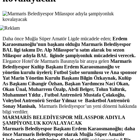
Daha önce Muğla Süper Amatör Ligde mücadele eden;
Erdem
Karaosmanoğlu’nun başkanı olduğu Marmaris Belediyespor
BAL ligi takımı Dr. Alp Milasspor’u satın alarak bu sezon
Milaspor adıyla BAL liginde şampiyonluk mücadelesi verecek.
Elegance Hotel’de Marmaris Basınıyla bir araya gelen
Marmaris
Belediyespor Kulüp Başkanı Erdem Karaosmanoğlu ve
yönetim kurulu üyeleri; Futbol Şube sorumlusu ve Ana sponsor
Yat Marin Yönetim Kurulu Başkanı Bilgin Özkaynak, Kulüp
As Başkanı Cihangir Özhan, Başkan Yardımcısı Naci Okan,
Okan Ünal, Muharrem Özalp, Abdi Belger, Tolun Yaltırık,
Muhammet Yıldız , Futbol Antrenörü Mustafa Çolakoğlu,
Voleybol Antrenörü Serdar Yılmaz ve Basketbol Antrenörü
Sonay Manisalı,
Marmaris Belediyespor’un yeni dönemi hakkında
bilgi verdiler.
MARMARİS BELEDİYESPOR MİLASSPOR ADIYLA
ŞAMPİYONLUK KOVALAYACAK
Marmaris Belediyespor Başkanı Erdem Karaosmanoğlu; daha
önce Marmaris Belediyespor olarak Muğla Süper Amatör
Ligde mücadele ettiklerine dikkat çektiği
açıklamasında;
“ Biz