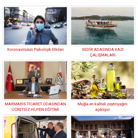
Koronavirüsün Psikolojik Etkileri
SEDİR ADASINDA KAZI
ÇALIŞMALARI
MARMARİS TİCARET ODASINDAN
Muğla en kaliteli zeytinyağını
ÜCRETSİZ HİJYEN EĞİTİMİ
açıklıyor