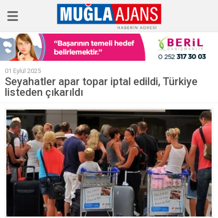
Ana Sayfa
01 Eylül 2025
Tüm Haberler
Seyahatler apar topar iptal edildi, Türkiye
listeden çıkarıldı
Köşe Yazıları
Sağlık
Magazin
Künye