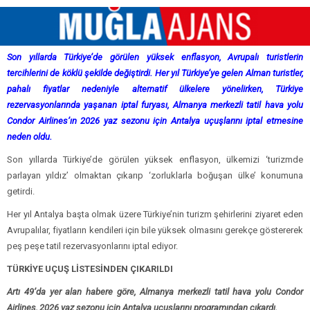
Son yıllarda Türkiye’de görülen yüksek enflasyon, Avrupalı turistlerin
tercihlerini de köklü şekilde değiştirdi. Her yıl Türkiye’ye gelen Alman turistler,
pahalı fiyatlar nedeniyle alternatif ülkelere yönelirken, Türkiye
rezervasyonlarında yaşanan iptal furyası, Almanya merkezli tatil hava yolu
Condor Airlines’ın 2026 yaz sezonu için Antalya uçuşlarını iptal etmesine
neden oldu.
Son yıllarda Türkiye’de görülen yüksek enflasyon, ülkemizi ‘turizmde
parlayan yıldız’ olmaktan çıkarıp ‘zorluklarla boğuşan ülke’ konumuna
getirdi.
Her yıl Antalya başta olmak üzere Türkiye’nin turizm şehirlerini ziyaret eden
Avrupalılar, fiyatların kendileri için bile yüksek olmasını gerekçe göstererek
peş peşe tatil rezervasyonlarını iptal ediyor.
TÜRKİYE UÇUŞ LİSTESİNDEN ÇIKARILDI
Artı 49’da yer alan habere göre, Almanya merkezli tatil hava yolu Condor
Airlines, 2026 yaz sezonu için Antalya uçuşlarını programından çıkardı.