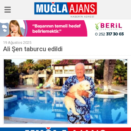
Ana Sayfa
19 Ağustos 2025
Tüm Haberler
Ali Şen taburcu edildi
Köşe Yazıları
Sağlık
Magazin
Künye