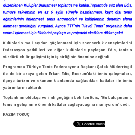
düzenlenen Kulüpler Buluşması toplantısına katıldı.Toplantıda söz alan Edis,
turnuva takviminin en az 6 aylık süreyle hazırlanması, kayıt dışı tenis
eğitimlerinin önlenmesi, tenis antrenörleri ve kulüplerinin denetim altına
alınması gerektiğini vurguladı. Ayrıca TTF’nin “Haydi Tenis” projesinin daha
verimli işlemesi için fikirlerini paylaştı ve projedeki eksiklere dikkat çekti.
Kulüplerin mali açıdan güçlenmesi için sponsorluk deneyimlerini
federasyon yetkilileri ve diğer kulüplerle paylaşan Edis, tenisin
sürdürülebilir gelişimi için iş birliğinin önemine değindi.
Programda Türkiye Tenis Federasyonu Başkanı Şafak Müderrisgil
ile de bir araya gelen Erkan Edis, Bodrum’daki tenis çalışmaları,
ilçeye turizm ve ekonomik anlamda sağladıkları katkılar ile tenis
yatırımlarını aktardı.
Toplantının oldukça verimli geçtiğini belirten Edis, “Bu buluşmanın,
tenisin gelişimine önemli katkılar sağlayacağına inanıyorum” dedi.
KAZIM TOKUÇ