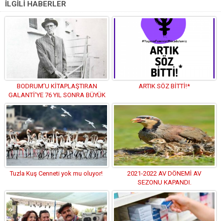
İLGİLİ HABERLER
BODRUM’U KİTAPLAŞTIRAN
ARTIK SÖZ BİTTİ!*
GALANTİ’YE 76 YIL SONRA BÜYÜK
VEFA
Tuzla Kuş Cenneti yok mu oluyor!
2021-2022 AV DÖNEMİ AV
SEZONU KAPANDI.