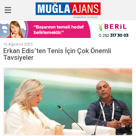
Ana Sayfa
16 Ağustos 2025
Tüm Haberler
Erkan Edis’ten Tenis İçin Çok Önemli
Tavsiyeler
Köşe Yazıları
Sağlık
Magazin
Künye