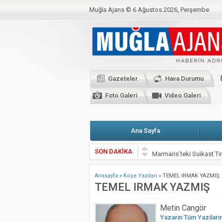
Muğla Ajans ©
6 Ağustos 2026, Perşembe
BAKANLIKTAN YENİ CORONO GENELGESİ
C
CHP’Lİ VEKİLLER BAŞKANLARLA KARŞI K
Kahramanmaraş Depremi İçin Seferberlik
Gazeteler
Hava Durumu
Valimiz Sayın Dr. İdris Akbıyık’ın 19 Mayıs
Foto Galeri
Video Galeri
Ana Sayfa
SON DAKİKA
Marmaris’teki Suikast Tim
ATIK KAĞIDIN EL İŞİ 
Anasayfa
»
Köşe Yazıları
»
TEMEL IRMAK YAZMIŞ
Muğla Valiliği’nden kritik
TEMEL IRMAK YAZMIŞ
Zeytin Çiçeği Uluslararas
Metin Cangör
Emekli Kafe Menteşe’de 
Yazarın Tüm Yazıları