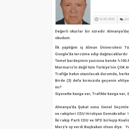
Selahattin Sapmaz’ın Ad
Bodrum’da STK’lar el ele
TE
Muğla’nın Yeni Parti İl ve
16.05.2025
yo
IR
Seydikemer’de Yangın So
Değerli okurlar bir süredir Almanya’
YA
okudum.
içi
İlk yaptığım iş Alman Üniversitesi 
Google’da
tercüme edip dağıtacaklardır
Temel kardeşimin yazısına bende %100 
Marmaris’in değil tüm Türkiye’nin ÇOK AC
Trafiğe bakın utanılacak durumda, herkes 
Birde (3) defa kırmızıda geçenin ehliy
mı?
Siyasette kavga var, Trafikte kavga var, 
Almanya’da Şubat sonu Genel Seçimler 
ve
rakipleri CDU Hristiyan Demokratlar
1
İki rakip Parti CDU ve SPD birleşip Koa
Merz’e
oy verdi Başbakan olsun diye.
Y