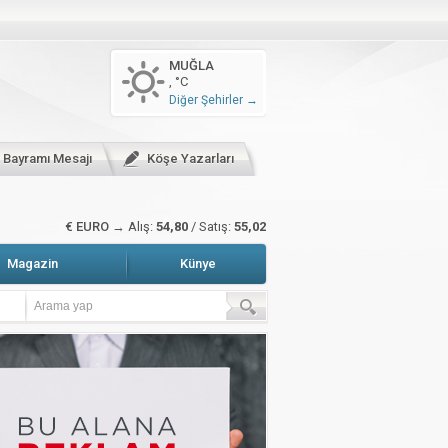
n arttı
MUĞLA
, °C
zete Manşetleri
Hava Durumu
Diğer Şehirler →
sitali gerçekleştirildi
r Bayramı Mesajı
Köşe Yazarları
€ EURO →
Alış:
54,80
/ Satış:
55,02
Magazin
Künye