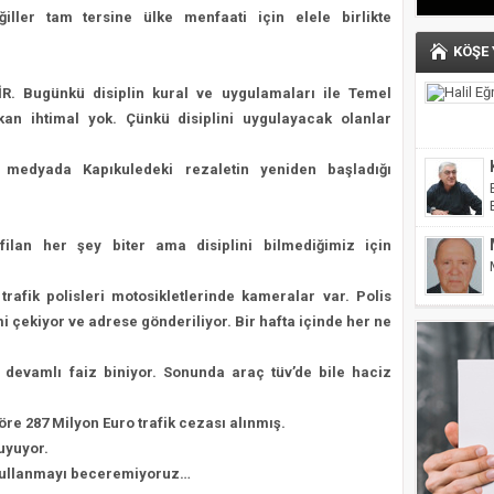
ğiller tam tersine ülke menfaati için elele birlikte
KÖŞE
İR. Bugünkü disiplin kural ve uygulamaları ile Temel
kan ihtimal yok. Çünkü disiplini uygulayacak olanlar
medyada Kapıkuledeki rezaletin yeniden başladığı
 filan her şey biter ama disiplini bilmediğimiz için
rafik polisleri motosikletlerinde kameralar var. Polis
i çekiyor ve adrese gönderiliyor. Bir hafta içinde her ne
 devamlı faiz biniyor. Sonunda araç tüv’de bile haciz
re 287 Milyon Euro trafik cezası alınmış.
 uyuyor.
i kullanmayı beceremiyoruz…