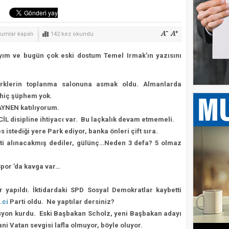
ı Menteşe’de Yaşatılacak
 verdi, Bodrum FK için kenetlendi
MEL
 İlçe Başkanları Belli Oldu
rumlar kapalı
142 kez okundu
MAK
nrası Seferberlik
dayım ve bugün
çok
eski dostum Temel Irmak’ın yazısını
ZMIŞ
n
Türklerin toplanma salonuna asmak
oldu. Almanlarda
 hiç şüphem yok.
AYNEN katılıyorum.
İL disipline ihtiyacı var.
Bu laçkalık devam etmemeli.
istediği yere Park ediyor, banka önleri çift sıra.
eti alınacakmış dediler, gülünç…Neden 3 defa? 5 olmaz
Spor ’da kavga var…
yapıldı. İktidardaki SPD Sosyal Demokratlar kaybetti
.ci
Parti oldu. Ne yaptılar dersiniz?
lisyon kurdu. Eski Başbakan Scholz, yeni Başbakan adayı
ani Vatan sevgisi lafla olmuyor, böyle oluyor.