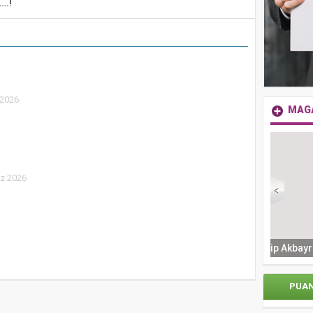
….!
2026
MAG
z 2026
Mor V
Zorlu Psm’de Edip Akbayram Coşkusu Yaşandı
PUA