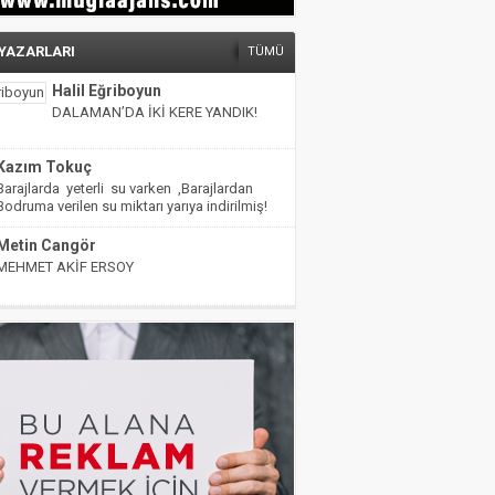
 YAZARLARI
TÜMÜ
Halil Eğriboyun
DALAMAN’DA İKİ KERE YANDIK!
Kazım Tokuç
Barajlarda yeterli su varken ,Barajlardan
Bodruma verilen su miktarı yarıya indirilmiş!
Metin Cangör
MEHMET AKİF ERSOY