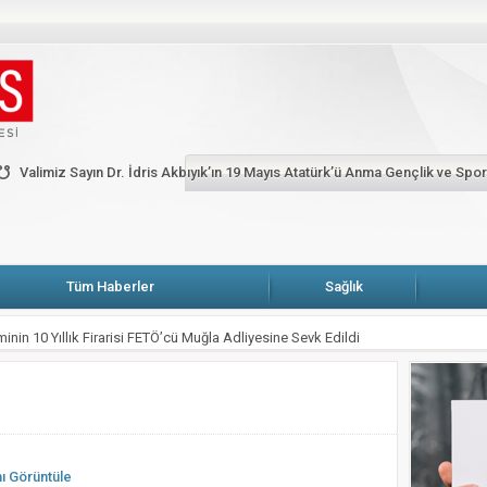
HP’li Erbay: Muğla’da elektrik faturasını ödeyemeyen abone sayısı yüzde dört bi
ARŞIYA
Fethiye’de alevler onlarca karavan ve bungalov evi küle çevirdi
Ga
Köşe Yazarları
Künye
Merhum Şevket Sabancı anısına Fazıl Say piyano re
Valimiz Sayın Dr. İdris Akbıyık’ın 19 Mayıs Atatürk’ü Anma Gençlik ve Spo
 Atatürk’ü Anma Gençlik ve Spor Bayramı Mesajı
Tüm Haberler
Sağlık
inin 10 Yıllık Firarisi FETÖ’cü Muğla Adliyesine Sevk Edildi
VE BOYAMA SANATIYLA TAMAMLADIĞI YOLCULUĞU
 uyarı: Yangın riskine karşı tedbir çağrısı
ı Kısa Film Yarışması İçin Başvurular Başladı
Hizmete Açılıyor: Çay 5 TL
nı Görüntüle