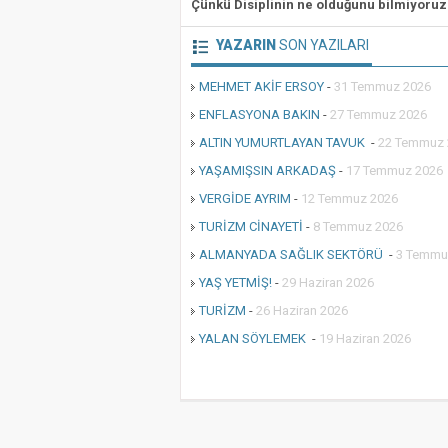
Çünkü Disiplinin ne olduğunu bilmiyoruz
YAZARIN
SON YAZILARI
MEHMET AKİF ERSOY
-
31 Temmuz 2026
ENFLASYONA BAKIN
-
27 Temmuz 2026
ALTIN YUMURTLAYAN TAVUK
-
22 Temmuz 
YAŞAMIŞSIN ARKADAŞ
-
17 Temmuz 2026
VERGİDE AYRIM
-
12 Temmuz 2026
TURİZM CİNAYETİ
-
8 Temmuz 2026
ALMANYADA SAĞLIK SEKTÖRÜ
-
3 Temmu
YAŞ YETMİŞ!
-
29 Haziran 2026
TURİZM
-
26 Haziran 2026
YALAN SÖYLEMEK
-
19 Haziran 2026