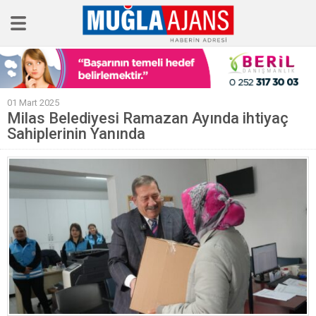
Ana Sayfa
01 Mart 2025
Tüm Haberler
Milas Belediyesi Ramazan Ayında ihtiyaç
Sahiplerinin Yanında
Köşe Yazıları
Sağlık
Magazin
Künye