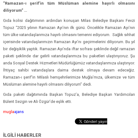
“Ramazan-ı şerif’in tüm Müslüman alemine hayırlı olmasını
diliyorum” …
Gıda kolisi dağıtımının ardından konuşan Milas Belediye Başkanı Fevzi
Topuz “2025 yılının Ramazan Ayı’nın ilk günü. Öncelikle Ramazan Ayı’nın
tüm ülke vatandaşlarımıza hayırlı olmasını temenni ediyorum. Sağlık sıhhat
içerisinde vatandaşlarımızın Ramazan Ayı’nı geçirmelerini diliyorum. Bu yıl
bir değişiklik yaptık. Ramazan Ayı’nda iftar sofrası şeklinde değil ramazan
paketi şeklinde dar gelirli vatandaşlarımıza bu paketleri ulaştırıyoruz. Şu
anda Sosyal Destek Hizmetleri Müdürlüğümüz vatandaşlarımıza ulaştırıyor.
İhtiyaç sahibi vatandaşlara daima destek olmaya devam edeceğiz.
Ramazan-ı şerif’in Milaslı hemşehrilerimize Muğla’mıza, ülkemize ve tüm
Müslüman alemine hayırlı olmasını diliyorum” dedi.
Gıda paketi dağıtımında Başkan Topuz’a, Belediye Başkan Yardımcıları
Bülent Sezgin ve Ali Özgür’de eşlik etti.
mugla
ajans
İLGİLİ HABERLER