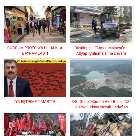
BODRUM PROTOKOLÜ HALKLA
Büyükşehir Ekipleri Malatya’da
BAYRAMLAŞTI
Altyapı Çalışmalarına Devam
Ediyor
İYİLEŞTİRME 1 MARTTA
DSİ Genel Müdürü Akif Balta :‘DSİ
Olarak Türkiye Yüzyılı Hedefleri
Doğrultusunda Çalışıyoruz’