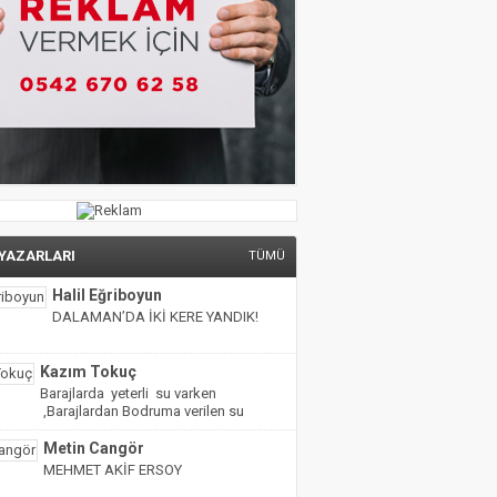
 YAZARLARI
TÜMÜ
Halil Eğriboyun
DALAMAN’DA İKİ KERE YANDIK!
Kazım Tokuç
Barajlarda yeterli su varken
,Barajlardan Bodruma verilen su
miktarı yarıya indirilmiş!
Metin Cangör
MEHMET AKİF ERSOY