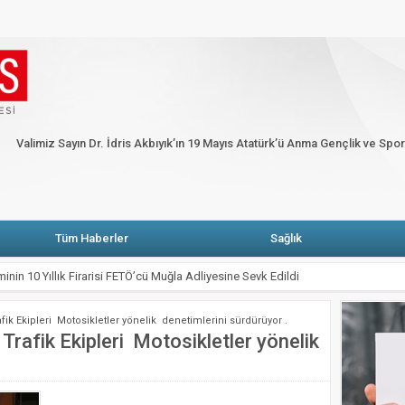
HP’li Erbay: Muğla’da elektrik faturasını ödeyemeyen abone sayısı yüzde dört bi
ARŞIYA
Fethiye’de alevler onlarca karavan ve bungalov evi küle çevirdi
Ga
Köşe Yazarları
Künye
Merhum Şevket Sabancı anısına Fazıl Say piyano re
Valimiz Sayın Dr. İdris Akbıyık’ın 19 Mayıs Atatürk’ü Anma Gençlik ve Spo
 Atatürk’ü Anma Gençlik ve Spor Bayramı Mesajı
Tüm Haberler
Sağlık
inin 10 Yıllık Firarisi FETÖ’cü Muğla Adliyesine Sevk Edildi
VE BOYAMA SANATIYLA TAMAMLADIĞI YOLCULUĞU
ik Ekipleri Motosikletler yönelik denetimlerini sürdürüyor .
 uyarı: Yangın riskine karşı tedbir çağrısı
rafik Ekipleri Motosikletler yönelik
.
ı Kısa Film Yarışması İçin Başvurular Başladı
Hizmete Açılıyor: Çay 5 TL