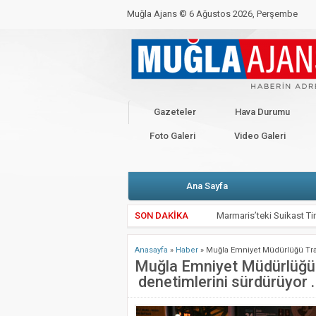
Muğla Ajans ©
6 Ağustos 2026, Perşembe
BAKANLIKTAN YENİ CORONO GENELGESİ
C
CHP’Lİ VEKİLLER BAŞKANLARLA KARŞI K
Kahramanmaraş Depremi İçin Seferberlik
Gazeteler
Hava Durumu
Valimiz Sayın Dr. İdris Akbıyık’ın 19 Mayıs
Foto Galeri
Video Galeri
Ana Sayfa
SON DAKİKA
Marmaris’teki Suikast Tim
ATIK KAĞIDIN EL İŞİ 
Anasayfa
»
Haber
»
Muğla Emniyet Müdürlüğü Traf
Muğla Valiliği’nden kritik
Muğla Emniyet Müdürlüğü T
denetimlerini sürdürüyor 
Zeytin Çiçeği Uluslararas
Emekli Kafe Menteşe’de 