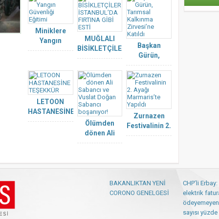
Miniklere
MUĞLALI
Yangın
Başkan
BİSİKLETÇİLER
Güvenliği
Gürün,
İSTANBUL’DA
Eğitimi
Tarımsal
FIRTINA GİBİ
Kalkınma
ESTİ
Zirvesi’ne
Katıldı
LETOON
HASTANESİNE
Zurnazen
TEŞEKKÜR
Ölümden
Festivalinin 2.
dönen Ali
Ayağı
Sabancı ve
Marmaris’te
Vuslat Doğan
Yapıldı
Sabancı
boşanıyor!
BAKANLIKTAN YENİ
CHP’li Erbay
CORONO GENELGESİ
elektrik fatur
ödeyemeyen
sayısı yüzde 