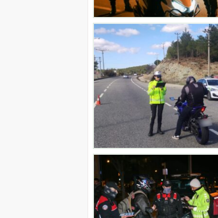
için
Zorlu Psm’de Edip Akbayram Coşkus