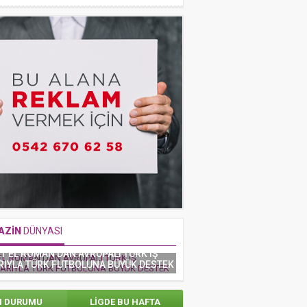
AZİN
DÜNYASI
T EL ROMAN’DAN AVRUPALI TÜRK iŞ
DİZİDE HER ACIYI
IYLA TÜRK FUTBOLUNA BÜYÜK DESTEK
N DURUMU
LİGDE BU HAFTA