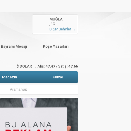
n arttı
MUĞLA
, °C
zete Manşetleri
Hava Durumu
Diğer Şehirler →
sitali gerçekleştirildi
r Bayramı Mesajı
Köşe Yazarları
$ DOLAR →
Alış:
47,47
/ Satış:
47,66
Magazin
Künye