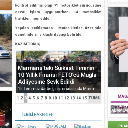
kontrol edilmiş olup 71 motosiklet sürücüsüne
cezai işlem uygulanırken; 14 motosiklet
trafikten men edildi.
Yapılan açıklamada Motosikletler üzerinde
denetimlerin sıklaştırılacağı belirtildi.
KAZIM TOKUÇ
Marmaris’teki Suikast Timinin
10 Yıllık Firarisi FETÖ’cü Muğla
Adliyesine Sevk Edildi
15 Temmuz darbe girişimi sırasında Marmaris’te Cumhurbaşkanı Recep Tayyip Erdoğan’a yönelik suikast girişiminde bulunan firari Fetöcü Burkay Karatepe, yaklaşık 10...
MAG
1
2
3
4
5
6
7
8
9
10
11
12
13
14
15
TÜMÜ
Mor Ve Ötesinden Zorlu Psm’de Muhteşem
RAFE
u Yaşandı
Konser
ADAMLAR
İLGİLİ
HABERLER
PUA