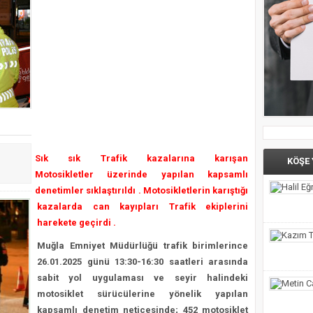
ı Menteşe’de Yaşatılacak
 verdi, Bodrum FK için kenetlendi
 İlçe Başkanları Belli Oldu
nrası Seferberlik
Sık sık Trafik kazalarına karışan
KÖŞE
Motosikletler
üzerinde yapılan kapsamlı
denetimler sıklaştırıldı . Motosikletlerin karıştığı
kazalarda can kayıpları Trafik ekiplerini
harekete geçirdi .
Muğla Emniyet Müdürlüğü trafik birimlerince
26.01.2025 günü 13:30-16:30 saatleri arasında
sabit yol uygulaması ve seyir halindeki
motosiklet sürücülerine yönelik yapılan
kapsamlı denetim neticesinde; 452 motosiklet