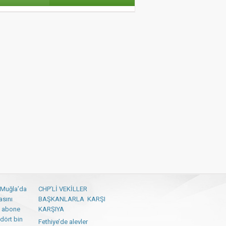
: Muğla’da
CHP’Lİ VEKİLLER
asını
BAŞKANLARLA KARŞI
 abone
KARŞIYA
dört bin
Fethiye’de alevler