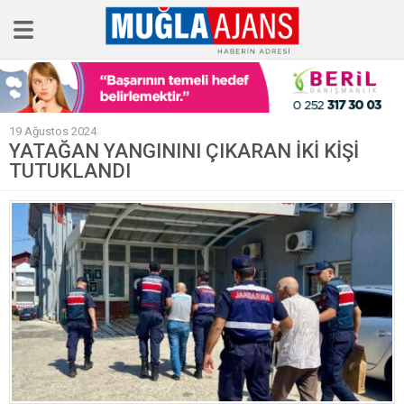
Ana Sayfa
19 Ağustos 2024
Tüm Haberler
YATAĞAN YANGININI ÇIKARAN İKİ KİŞİ
TUTUKLANDI
Köşe Yazıları
Sağlık
Magazin
Künye