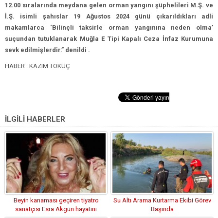
12.00 sıralarında meydana gelen orman yangını şüphelileri M.Ş. ve
İ.Ş. isimli şahıslar 19 Ağustos 2024 günü çıkarıldıkları adli
makamlarca ‘Bilinçli taksirle orman yangınına neden olma’
suçundan tutuklanarak Muğla E Tipi Kapalı Ceza İnfaz Kurumuna
sevk edilmişlerdir.” denildi .
HABER : KAZIM TOKUÇ
İLGİLİ HABERLER
Beyin kanaması geçiren tiyatro
Su Altı Arama Kurtarma Ekibi Görev
sanatçısı Esra Akgün hayatını
Başında
kaybetti