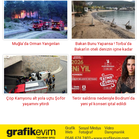
Muğla’da Orman Yangınları
Bakan Bunu Yapansa ! Torba’da
Bakan’ın oteli denizin içine kadar
tel çekti, tepki geldi
Çöp Kamyonu alt yola uçtu Şoför
Terör saldırısı nedeniyle Bodrum’da
yaşamını yitirdi
yeni yıl konseri iptal edildi