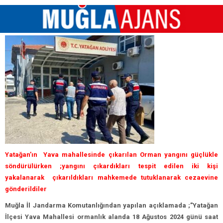
Yatağan’ın Yava mahallesinde çıkarılan Orman yangını güçlükle
söndürülürken ;yangını çıkardıkları tespit edilen iki kişi
yakalanarak çıkarıldıkları mahkemede tutuklanarak cezaevine
gönderildiler
Muğla İl Jandarma Komutanlığından yapılan açıklamada ;”Yatağan
İlçesi Yava Mahallesi ormanlık alanda 18 Ağustos 2024 günü saat