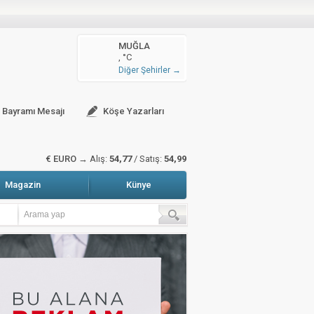
n arttı
MUĞLA
, °C
zete Manşetleri
Hava Durumu
Diğer Şehirler →
sitali gerçekleştirildi
r Bayramı Mesajı
Köşe Yazarları
$ DOLAR →
Alış:
47,45
/ Satış:
47,65
Magazin
Künye