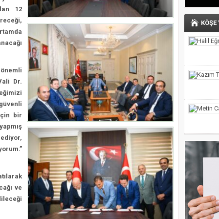
olan 12
ereceği,
KÖŞE
 ortamda
anacağı
önemli
ali Dr.
eğimizi
güvenli
çin bir
yapmış
 ediyor,
iyorum.”
atılarak
acağı ve
ileceği