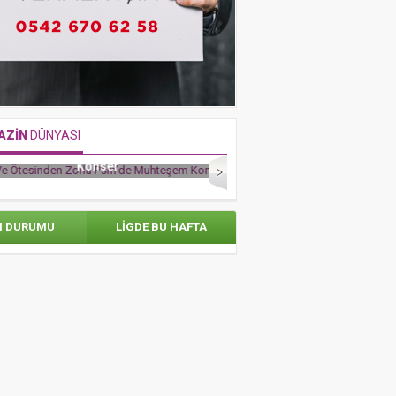
AZİN
DÜNYASI
e Ötesinden Zorlu Psm’de Muhteşem
RAFET EL ROMAN’DAN AV
Konser
ADAMLARIYLA TÜRK FUTBOL
N DURUMU
LİGDE BU HAFTA