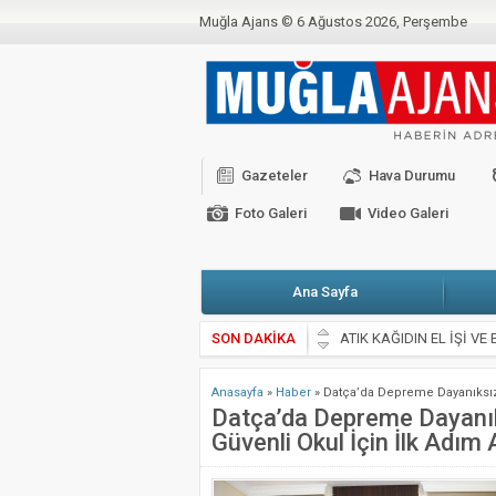
Muğla Ajans ©
6 Ağustos 2026, Perşembe
BAKANLIKTAN YENİ CORONO GENELGESİ
C
CHP’Lİ VEKİLLER BAŞKANLARLA KARŞI K
Kahramanmaraş Depremi İçin Seferberlik
Gazeteler
Hava Durumu
Valimiz Sayın Dr. İdris Akbıyık’ın 19 Mayıs
Foto Galeri
Video Galeri
Ana Sayfa
SON DAKİKA
ATIK KAĞIDIN EL İŞİ 
Muğla Valiliği’nden kritik
Anasayfa
»
Haber
»
Datça’da Depreme Dayanıksız O
Zeytin Çiçeği Uluslararas
Datça’da Depreme Dayanıks
Güvenli Okul İçin İlk Adım A
Emekli Kafe Menteşe’de 
Selahattin Sapmaz’ın Ad