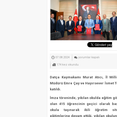
Bodrum’da STK’lar el ele
Muğla’nın Yeni Parti İl ve
Muğla Valisi İdris Akbıy
ORMAN YANGINLARINI 
Marmaris’teki Suikast Tim
Datça’da
07.08.2024
yorumlar kapalı
Depreme
174 kez okundu
Dayanıksız
Olan
Datça Kaymakamı Murat Atıcı, İl Milli
Okul
Müdürü Emre Çay ve Hayırsever İsmet T
Yıkıldı,
katıldı.
Yeni
İmza töreninde; yıkılan okulda eğitim g
ve
olan 415 öğrencinin geçici olarak ba
Güvenli
okula taşınarak ikili öğretim sit
Okul
eğitimlerine devam ettiği, yıkılan okulu