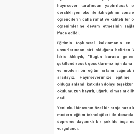
İçin
hayırsever tarafından yaptırılacak 
İlk
derslikli yeni okul ile ikili eğitimin sona 
Adım
öğrencilerin daha rahat ve kaliteli bir
Atıldı
öğrenimlerine devam etmesinin sağl
için
ifade edildi.
Eğitimin toplumsal kalkınmanın en 
unsurlarından biri olduğunu belirten V
İdris Akbıyık, “Bugün burada gelec
şekillendirecek çocuklarımız için daha 
ve modern bir eğitim ortamı sağmak i
aradayız. Hayırseverimize eğitime 
olduğu anlamlı katkıdan dolayı teşekkür
okulumuzun hayırlı, uğurlu olmasını dil
dedi.
Yeni okul binasının özel bir proje hazırl
modern eğitim teknolojileri ile donatıl
depreme dayanıklı bir şekilde inşa ed
vurgulandı.