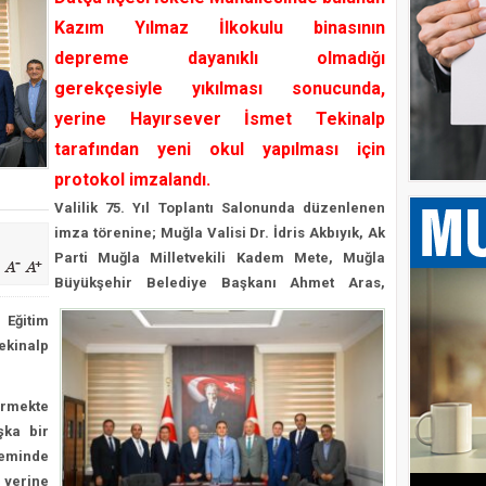
 verdi, Bodrum FK için kenetlendi
Kazım Yılmaz İlkokulu binasının
 İlçe Başkanları Belli Oldu
depreme dayanıklı olmadığı
ık Yangın Bölgesinde
gerekçesiyle yıkılması sonucunda,
ERKEN TESPİT ETMEK VE EN AZA İNDİRMEK MÜMKÜN
yerine Hayırsever İsmet Tekinalp
inin 10 Yıllık Firarisi FETÖ’cü Muğla Adliyesine Sevk Edildi
tarafından yeni okul yapılması için
protokol imzalandı.
Valilik 75. Yıl Toplantı Salonunda düzenlenen
imza törenine; Muğla Valisi Dr. İdris Akbıyık, Ak
Parti Muğla Milletvekili Kadem Mete, Muğla
Büyükşehir Belediye Başkanı Ahmet Aras,
 Eğitim
ekinalp
örmekte
şka bir
eminde
n yerine