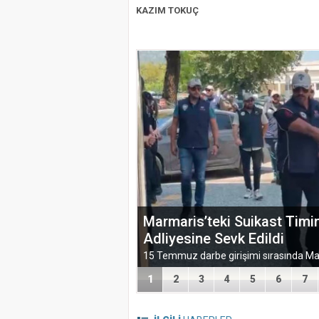
KAZIM TOKUÇ
ATIK KAĞIDIN EL İŞİ VE
YOLCULUĞU
1
2
3
4
5
6
7