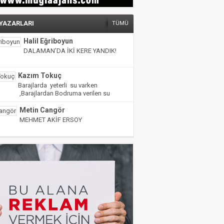
 YAZARLARI
TÜMÜ
Halil Eğriboyun
DALAMAN’DA İKİ KERE YANDIK!
Kazım Tokuç
Barajlarda yeterli su varken
,Barajlardan Bodruma verilen su
miktarı yarıya indirilmiş!
Metin Cangör
MEHMET AKİF ERSOY