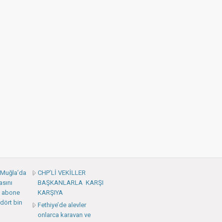
: Muğla’da
CHP’Lİ VEKİLLER
asını
BAŞKANLARLA KARŞI
 abone
KARŞIYA
dört bin
Fethiye’de alevler
onlarca karavan ve