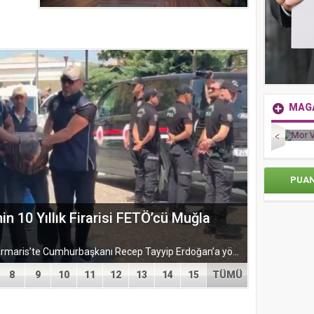
MAG
Mor V
Zorlu Psm’de Edip Akbayram Coşkusu Yaşandı
PUA
 BOYAMA SANATIYLA TAMAMLADIĞI
Aslen Ankaralı Sosyolog Alev Yıldız Yıldırım; ağırlıklı olarak, çöpe atılmış kağıtlardan hamur oluşturarak, el becerisiyle boyama sanatını birleştiriyor ve...
8
9
10
11
12
13
14
15
TÜMÜ