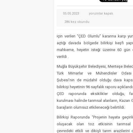
Muğla Valiliği’nden kritik
Zeytin Çiçeği Uluslararas
ÇİMENTO
05.05.2023
yorumlar kapalı
Bodrum’da Havuz Dairesin
FABRİKASI
286 kez okundu
İÇİN
BİLİRKİŞİ
için verilen “ÇED Olumlu” kararına karşı yurt
RAPORU
açtığı davada bölgede bilirkişi keşfi ya
:
mahkeme, heyetin isteği üzerine 60 gün 
için
verildi .
Muğla Büyükşehir Belediyesi, Menteşe Beled
Türk Mimarlar ve Mühendisler Odası
Şubesi’nin de müdahil olduğu dava kaps
bilirkişi heyetinin 96 sayfalık raporu açıklandı
ÇED raporunda eksiklikler olduğu, fab
kurulması halinde tarımsal alanların, Kazan G
barajların olumsuz etkileneceği belirtildi.
Bilirkişi Raporunda “Projenin hayata geçiril
oluşacak olan toz etkisinin tarımsal
çevredeki etkili ve dikişli tarım arazilerini