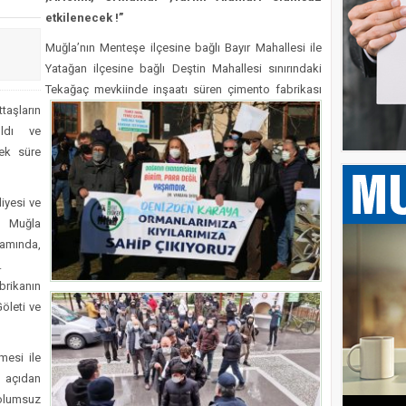
 uyarı: Yangın riskine karşı tedbir çağrısı
etkilenecek !”
ı Kısa Film Yarışması İçin Başvurular Başladı
Muğla’nın Menteşe ilçesine bağlı Bayır Mahallesi ile
de sıkışan kişiyi İtfaiye kurtardı
Yatağan ilçesine bağlı Deştin Mahallesi sınırındaki
Tekağaç mevkiinde inşaatı süren çimento fabrikası
taşların
pıldı ve
ek süre
iyesi ve
 Muğla
amında,
.
rikanın
öleti ve
mesi ile
 açıdan
 olumsuz