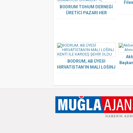
File
BODRUM TOHUM DERNEĞİ
ÜRETİCİ PAZARI HER
CUMARTESİ ORTAKENT’TE
Akb
BODRUM, AB ÜYESİ
Başkan
HIRVATİSTAN’IN MALİ LOŠİNJ
KENTİ İLE KARDEŞ ŞEHİR
OLDU