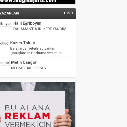
 YAZARLARI
TÜMÜ
Halil Eğriboyun
DALAMAN’DA İKİ KERE YANDIK!
Kazım Tokuç
Barajlarda yeterli su varken
,Barajlardan Bodruma verilen su
miktarı yarıya indirilmiş!
Metin Cangör
MEHMET AKİF ERSOY