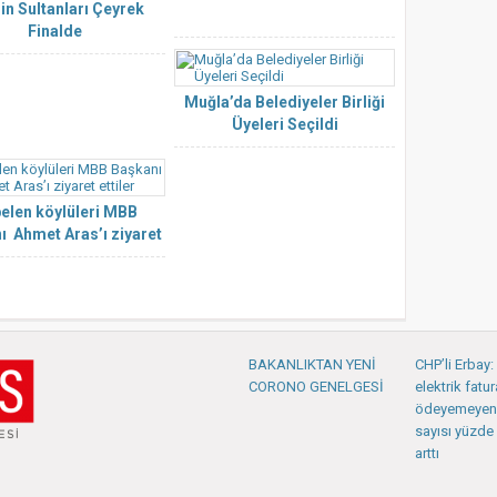
nin Sultanları Çeyrek
Finalde
Muğla’da Belediyeler Birliği
Üyeleri Seçildi
elen köylüleri MBB
ı Ahmet Aras’ı ziyaret
ettiler
BAKANLIKTAN YENİ
CHP’li Erbay
CORONO GENELGESİ
elektrik fatur
ödeyemeyen
sayısı yüzde 
arttı