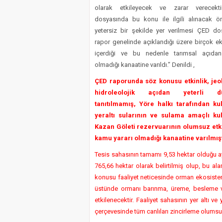
olarak etkileyecek ve zarar verecekt
dosyasında bu konu ile ilgili alınacak ö
yetersiz bir şekilde yer verilmesi ÇED do
rapor genelinde açıklandığı üzere birçok eks
içerdiği ve bu nedenle tarımsal açıda
olmadığı kanaatine varıldı.” Denildi ,
ÇED raporunda söz konusu etkinlik, jeol
hidroleolojik açıdan yeterli d
tanıtılmamış, Yöre halkı tarafından kul
yeraltı sularının ve sulama amaçlı kul
Kazan Göleti rezervuarının olumsuz etki
kamu yararı olmadığı kanaatine varılmışt
Tesis sahasının tamamı 9,53 hektar olduğu a
765,66 hektar olarak belirtilmiş olup, bu a
konusu faaliyet neticesinde orman ekosisteml
üstünde ormanı barınma, üreme, besleme v
etkilenecektir. Faaliyet sahasının yer altı v
çerçevesinde tüm canlıları zincirleme olumsuz