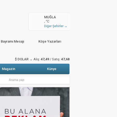
n arttı
MUĞLA
, °C
zete Manşetleri
Hava Durumu
Diğer Şehirler →
sitali gerçekleştirildi
r Bayramı Mesajı
Köşe Yazarları
$ DOLAR →
Alış:
47,49
/ Satış:
47,68
Magazin
Künye