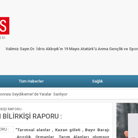
HP’li Erbay: Muğla’da elektrik faturasını ödeyemeyen abone sayısı yüzde dört bi
ARŞIYA
Fethiye’de alevler onlarca karavan ve bungalov evi küle çevirdi
Ga
Köşe Yazarları
Künye
Merhum Şevket Sabancı anısına Fazıl Say piyano re
Valimiz Sayın Dr. İdris Akbıyık’ın 19 Mayıs Atatürk’ü Anma Gençlik ve Spo
 Atatürk’ü Anma Gençlik ve Spor Bayramı Mesajı
Tüm Haberler
Sağlık
onrası Seydikemer’de Yaralar Sarılıyor
Mezar Buluntuları Ortaya Çıktı
RKİŞİ RAPORU :
nrası Seferberlik
BİLİRKİŞİ RAPORU :
inin 10 Yıllık Firarisi FETÖ’cü Muğla Adliyesine Sevk Edildi
“Tarımsal alanlar , Kazan göleti , Bayır Barajı
VE BOYAMA SANATIYLA TAMAMLADIĞI YOLCULUĞU
,Arıcılık, Ormanlar ,Tarım Alanları olumsuz