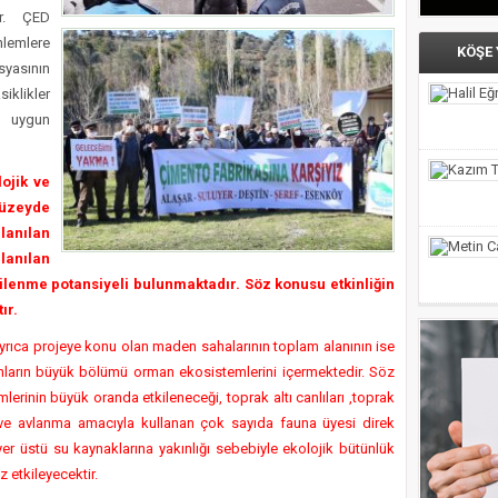
ir. ÇED
nlemlere
KÖŞE
syasının
iklikler
n uygun
ojik ve
üzeyde
lanılan
lanılan
lenme potansiyeli bulunmaktadır. Söz konusu etkinliğin
ır.
yrıca projeye konu olan maden sahalarının toplam alanının ise
lanların büyük bölümü orman ekosistemlerini içermektedir. Söz
erinin büyük oranda etkileneceği, toprak altı canlıları ,toprak
e avlanma amacıyla kullanan çok sayıda fauna üyesi direk
e yer üstü su kaynaklarına yakınlığı sebebiyle ekolojik bütünlük
 etkileyecektir.