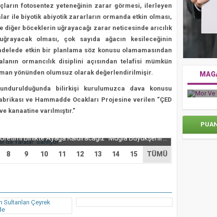
ların fotosentez yeteneğinin zarar görmesi, ilerleyen
 ile biyotik abiyotik zararların ormanda etkin olması,
e diğer böceklerin uğrayacağı zarar neticesinde arıcılık
 uğrayacak olması, çok sayıda ağacın kesileceğinin
adelede etkin bir planlama söz konusu olamamasından
alanın ormancılık disiplini açısından telafisi mümkün
rman yönünden olumsuz olarak değerlendirilmişir.
MAG
Mor V
undurulduğunda bilirkişi kurulumuzca dava konusu
Zorlu Psm’de Edip Akbayram Coşkusu Yaşandı
abrikası ve Hammadde Ocakları Projesine verilen “ÇED
e kanaatine varılmıştır.”
ası Seydikemer’de Yaralar Sarılıyor
PUA
Başkan Aras: “Yaraları Birlikte Saracak, Üretimi Birlikte Ayağa Kaldıracağız” Muğla Büyükşehir Belediyesi, Seydikemer’de 29 Temmuz’da meydana gelen yangının ardından yaraların...
8
9
10
11
12
13
14
15
TÜMÜ