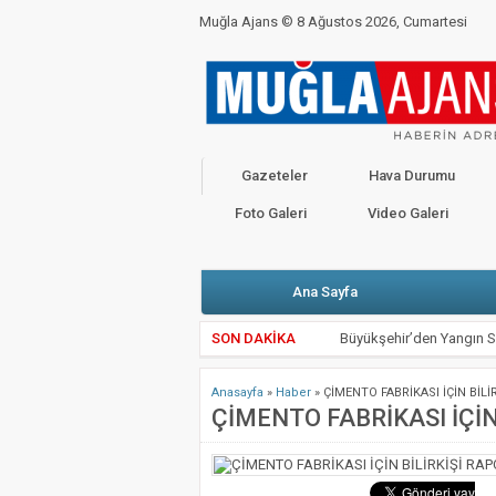
Muğla Ajans ©
8 Ağustos 2026, Cumartesi
BAKANLIKTAN YENİ CORONO GENELGESİ
C
CHP’Lİ VEKİLLER BAŞKANLARLA KARŞI K
Kahramanmaraş Depremi İçin Seferberlik
Gazeteler
Hava Durumu
Valimiz Sayın Dr. İdris Akbıyık’ın 19 Mayıs
Foto Galeri
Video Galeri
Ana Sayfa
SON DAKİKA
Büyükşehir’den Yangın S
Kötekli’de Yol Kazısında 
Anasayfa
»
Haber
»
ÇİMENTO FABRİKASI İÇİN BİLİ
Seydikemer’de Yangın So
ÇİMENTO FABRİKASI İÇİN 
Marmaris’teki Suikast Tim
ATIK KAĞIDIN EL İŞİ 