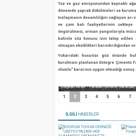
Toz ve gaz emisyonundan kaynaklı ağaç
dönemde yaprak dökülmeleri ve kurumalar
tozlaşmanın devamlılığını sağlayan arı v
ve çam balı faaliyetlerinin sekteye
öngörülmesi, orman yangınlarıyla müc
bahisle söz konusu izni talep edilen 
olmayan eksiklikleri barındırdığından o
Yukarıdaki hususlar göz önünde bul
kurulması planlanan Entegre Çimento F
olumlu” kararının uygun olmadığı sonuç v
Büyükşehir’den Yangın Sonr
1
2
3
4
5
6
7
İLGİLİ
HABERLER