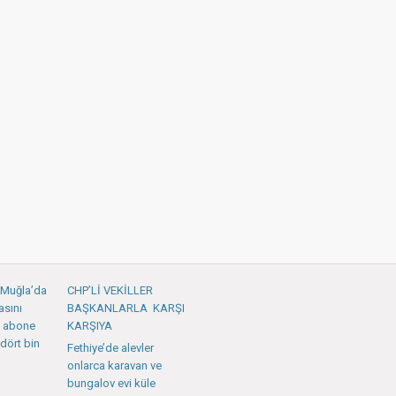
: Muğla’da
CHP’Lİ VEKİLLER
asını
BAŞKANLARLA KARŞI
 abone
KARŞIYA
dört bin
Fethiye’de alevler
onlarca karavan ve
bungalov evi küle