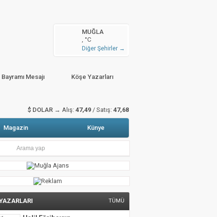
n arttı
MUĞLA
, °C
zete Manşetleri
Hava Durumu
Diğer Şehirler →
sitali gerçekleştirildi
r Bayramı Mesajı
Köşe Yazarları
$ DOLAR →
Alış:
47,49
/ Satış:
47,68
Magazin
Künye
 YAZARLARI
TÜMÜ