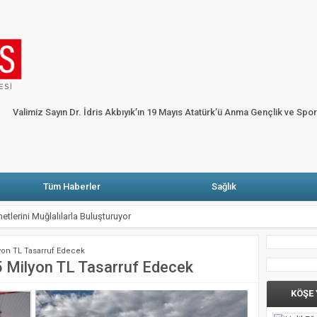
HP’li Erbay: Muğla’da elektrik faturasını ödeyemeyen abone sayısı yüzde dört bi
ARŞIYA
Fethiye’de alevler onlarca karavan ve bungalov evi küle çevirdi
Ga
Köşe Yazarları
Künye
Merhum Şevket Sabancı anısına Fazıl Say piyano re
Valimiz Sayın Dr. İdris Akbıyık’ın 19 Mayıs Atatürk’ü Anma Gençlik ve Spo
 Atatürk’ü Anma Gençlik ve Spor Bayramı Mesajı
Tüm Haberler
Sağlık
metlerini Muğlalılarla Buluşturuyor
de sıkışan kişiyi İtfaiye kurtardı
ilyon TL Tasarruf Edecek
onrası Seydikemer’de Yaralar Sarılıyor
,5 Milyon TL Tasarruf Edecek
Mezar Buluntuları Ortaya Çıktı
KÖŞE
nrası Seferberlik