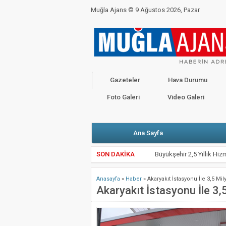
Muğla Ajans ©
9 Ağustos 2026, Pazar
BAKANLIKTAN YENİ CORONO GENELGESİ
C
CHP’Lİ VEKİLLER BAŞKANLARLA KARŞI K
Kahramanmaraş Depremi İçin Seferberlik
Gazeteler
Hava Durumu
Valimiz Sayın Dr. İdris Akbıyık’ın 19 Mayıs
Foto Galeri
Video Galeri
Ana Sayfa
SON DAKİKA
Büyükşehir 2,5 Yıllık Hiz
Bodrum’da Havuz Dairesin
Anasayfa
»
Haber
»
Akaryakıt İstasyonu İle 3,5 M
Büyükşehir’den Yangın S
Akaryakıt İstasyonu İle 3
Kötekli’de Yol Kazısında 
Seydikemer’de Yangın So