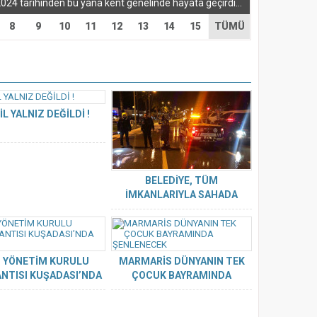
Muğla Büyükşehir Belediyesi, 1 Nisan 2024 tarihinden bu yana kent genelinde hayata geçirdiği hizmet, yatırım ve projeleri kamuoyuyla paylaşacağı...
8
9
10
11
12
13
14
15
TÜMÜ
İL YALNIZ DEĞİLDİ !
BELEDİYE, TÜM
İMKANLARIYLA SAHADA
. YÖNETİM KURULU
MARMARİS DÜNYANIN TEK
NTISI KUŞADASI’NDA
ÇOCUK BAYRAMINDA
YAPILDI.
ŞENLENECEK