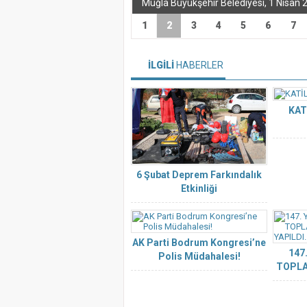
1
2
3
4
5
6
7
İLGİLİ
HABERLER
KAT
6 Şubat Deprem Farkındalık
Etkinliği
AK Parti Bodrum Kongresi’ne
147
Polis Müdahalesi!
TOPLA