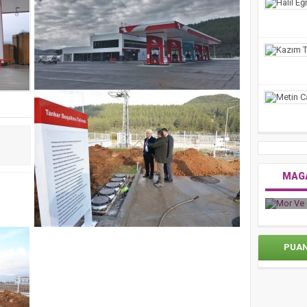
inin 10 Yıllık Firarisi FETÖ’cü Muğla Adliyesine Sevk Edildi
VE BOYAMA SANATIYLA TAMAMLADIĞI YOLCULUĞU
Akyaka Plajına alınmayan Engelli kadın plaja sürünerek geçti
MAG
Mor V
Zorlu Psm’de Edip Akbayram Coşkusu Yaşandı
PUA