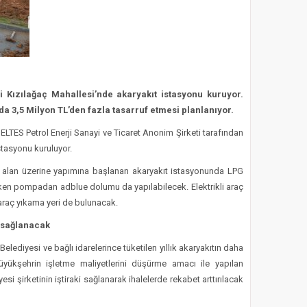
i Kızılağaç Mahallesi’nde akaryakıt istasyonu kuruyor.
da 3,5 Milyon TL’den fazla tasarruf etmesi planlanıyor.
BELTES Petrol Enerji Sanayi ve Ticaret Anonim Şirketi tarafından
stasyonu kuruluyor.
2 alan üzerine yapımına başlanan akaryakıt istasyonunda LPG
rken pompadan adblue dolumu da yapılabilecek. Elektrikli araç
araç yıkama yeri de bulunacak.
i sağlanacak
elediyesi ve bağlı idarelerince tüketilen yıllık akaryakıtın daha
üyükşehrin işletme maliyetlerini düşürme amacı ile yapılan
si şirketinin iştiraki sağlanarak ihalelerde rekabet arttırılacak