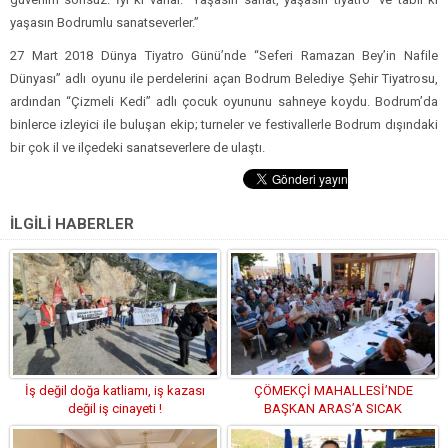
yaşasın Bodrumlu sanatseverler.”
27 Mart 2018 Dünya Tiyatro Günü’nde “Seferi Ramazan Bey’in Nafile
Dünyası” adlı oyunu ile perdelerini açan Bodrum Belediye Şehir Tiyatrosu,
ardından “Çizmeli Kedi” adlı çocuk oyununu sahneye koydu. Bodrum’da
binlerce izleyici ile buluşan ekip; turneler ve festivallerle Bodrum dışındaki
bir çok il ve ilçedeki sanatseverlere de ulaştı.
İLGİLİ HABERLER
İş değil doğa katliamı, iş kazası
ÇÖMEKÇİ MAHALLESİ’NDE
değil iş cinayeti !
BAŞKAN ARAS’A SICAK
KARŞILAMA