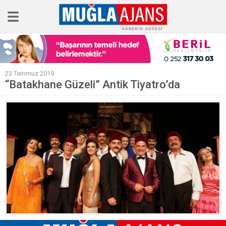
Ana Sayfa
23 Temmuz 2019
Tüm Haberler
“Batakhane Güzeli” Antik Tiyatro’da
Köşe Yazıları
Sağlık
Magazin
Künye