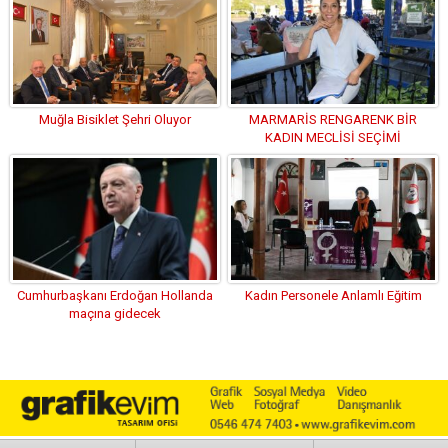
Muğla Bisiklet Şehri Oluyor
MARMARİS RENGARENK BİR
KADIN MECLİSİ SEÇİMİ
YAŞAYACAK
Cumhurbaşkanı Erdoğan Hollanda
Kadın Personele Anlamlı Eğitim
maçına gidecek