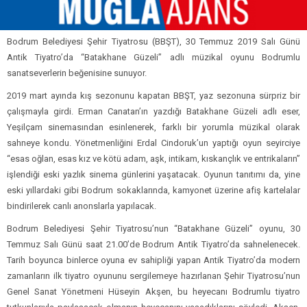
Bodrum Belediyesi Şehir Tiyatrosu (BBŞT), 30 Temmuz 2019 Salı Günü
Antik Tiyatro’da “Batakhane Güzeli” adlı müzikal oyunu Bodrumlu
sanatseverlerin beğenisine sunuyor.
2019 mart ayında kış sezonunu kapatan BBŞT, yaz sezonuna sürpriz bir
çalışmayla girdi. Erman Canatan’ın yazdığı Batakhane Güzeli adlı eser,
Yeşilçam sinemasından esinlenerek, farklı bir yorumla müzikal olarak
sahneye kondu. Yönetmenliğini Erdal Cindoruk’un yaptığı oyun seyirciye
“esas oğlan, esas kız ve kötü adam, aşk, intikam, kıskançlık ve entrikaların”
işlendiği eski yazlık sinema günlerini yaşatacak. Oyunun tanıtımı da, yine
eski yıllardaki gibi Bodrum sokaklarında, kamyonet üzerine afiş kartelalar
bindirilerek canlı anonslarla yapılacak.
Bodrum Belediyesi Şehir Tiyatrosu’nun “Batakhane Güzeli” oyunu, 30
Temmuz Salı Günü saat 21.00’de Bodrum Antik Tiyatro’da sahnelenecek.
Tarih boyunca binlerce oyuna ev sahipliği yapan Antik Tiyatro’da modern
zamanların ilk tiyatro oyununu sergilemeye hazırlanan Şehir Tiyatrosu’nun
Genel Sanat Yönetmeni Hüseyin Akşen, bu heyecanı Bodrumlu tiyatro