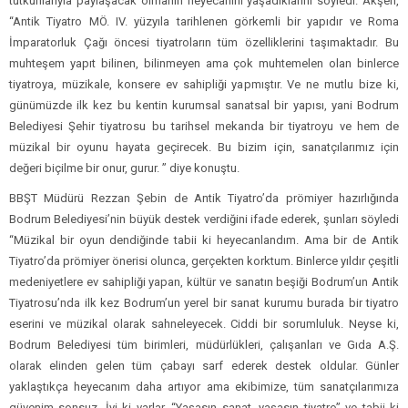
tutkunlarıyla paylaşacak olmanın heyecanını yaşadıklarını söyledi. Akşen,
“Antik Tiyatro MÖ. IV. yüzyıla tarihlenen görkemli bir yapıdır ve Roma
İmparatorluk Çağı öncesi tiyatroların tüm özelliklerini taşımaktadır. Bu
muhteşem yapıt bilinen, bilinmeyen ama çok muhtemelen olan binlerce
tiyatroya, müzikale, konsere ev sahipliği yapmıştır. Ve ne mutlu bize ki,
günümüzde ilk kez bu kentin kurumsal sanatsal bir yapısı, yani Bodrum
Belediyesi Şehir tiyatrosu bu tarihsel mekanda bir tiyatroyu ve hem de
müzikal bir oyunu hayata geçirecek. Bu bizim için, sanatçılarımız için
değeri biçilme bir onur, gurur. ” diye konuştu.
BBŞT Müdürü Rezzan Şebin de Antik Tiyatro’da prömiyer hazırlığında
Bodrum Belediyesi’nin büyük destek verdiğini ifade ederek, şunları söyledi
“Müzikal bir oyun dendiğinde tabii ki heyecanlandım. Ama bir de Antik
Tiyatro’da prömiyer önerisi olunca, gerçekten korktum. Binlerce yıldır çeşitli
medeniyetlere ev sahipliği yapan, kültür ve sanatın beşiği Bodrum’un Antik
Tiyatrosu’nda ilk kez Bodrum’un yerel bir sanat kurumu burada bir tiyatro
eserini ve müzikal olarak sahneleyecek. Ciddi bir sorumluluk. Neyse ki,
Bodrum Belediyesi tüm birimleri, müdürlükleri, çalışanları ve Gıda A.Ş.
olarak elinden gelen tüm çabayı sarf ederek destek oldular. Günler
yaklaştıkça heyecanım daha artıyor ama ekibimize, tüm sanatçılarımıza
güvenim sonsuz. İyi ki varlar. “Yaşasın sanat, yaşasın tiyatro” ve tabii ki