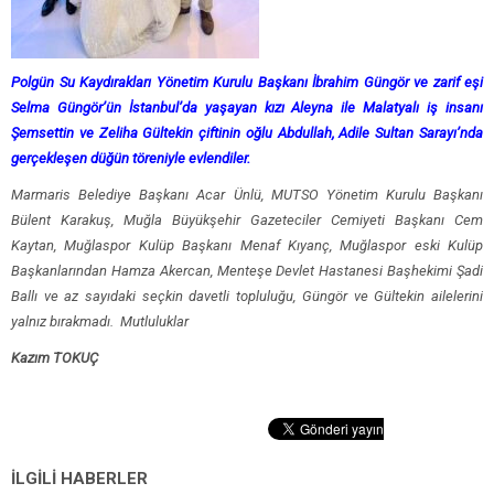
Polgün Su Kaydırakları Yönetim Kurulu Başkanı İbrahim Güngör ve zarif eşi
Selma Güngör’ün İstanbul’da yaşayan kızı Aleyna ile Malatyalı iş insanı
Şemsettin ve Zeliha Gültekin çiftinin oğlu Abdullah, Adile Sultan Sarayı’nda
gerçekleşen düğün töreniyle evlendiler.
Marmaris Belediye Başkanı Acar Ünlü, MUTSO Yönetim Kurulu Başkanı
Bülent Karakuş, Muğla Büyükşehir Gazeteciler Cemiyeti Başkanı Cem
Kaytan, Muğlaspor Kulüp Başkanı Menaf Kıyanç, Muğlaspor eski Kulüp
Başkanlarından Hamza Akercan, Menteşe Devlet Hastanesi Başhekimi Şadi
Ballı ve az sayıdaki seçkin davetli topluluğu, Güngör ve Gültekin ailelerini
yalnız bırakmadı. Mutluluklar
Kazım TOKUÇ
İLGİLİ HABERLER