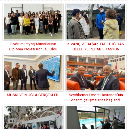
Bodrum Peyzaj Mimarlarının
KIVANÇ VE BAŞAK TATLITUĞ’DAN
Diploma Projesi Konusu Oldu
BELEDİYE REHABİLİTASYON
MERKEZİ’NE ZİYARET
MUSKİ VE MUĞLA GERÇEKLERİ
Seydikemer Devlet Hastanesi’nin
onarım çalışmalarına başlandı