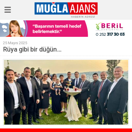
Ana Sayfa
25 Mayıs 2025
Tüm Haberler
Rüya gibi bir düğün…
Köşe Yazıları
Sağlık
Magazin
Künye