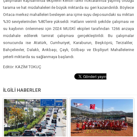
çalışmaları kapsamında ekiplerin kentin farklı noktalarında yapmış olduğu
tarama ve hat müdahaleleri ile büyük miktarda su geri kazandırıldı. Böylece
Ortaca merkez mahalleleri besleyen ana içme suyu deposundaki su miktarı
%30 seviyelerinden %80’lere yükseldi. Hatların verimli şekilde çalışması ve
su kaybının önlenmesi için 2024 MUSKİ ekipleri tarafından 1266 arızaya
müdahale edilerek tamirat çalışması gerçekleştirildi. Bu çalışmalar
sonucunda ise Atatürk, Cumhuriyet, Karaburun, Beşköprü, Terzialiler,
Bahçelievler, Dalaklı, Arıkbaşı, Çaylı, Gölbaşı ve Ekşiliyurt Mahallelerine
yeterli miktarda su sağlanmaya başlandı.
Editör: KAZİM TOKUÇ
İLGİLİ HABERLER