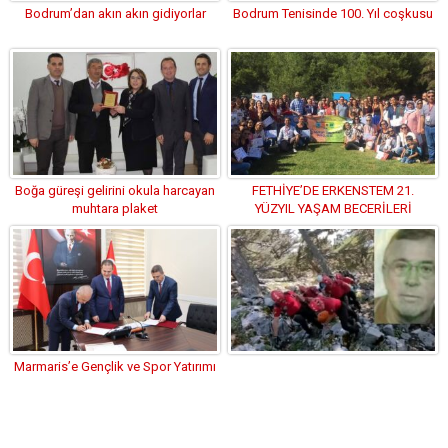
Bodrum’dan akın akın gidiyorlar
Bodrum Tenisinde 100. Yıl coşkusu
Boğa güreşi gelirini okula harcayan
FETHİYE’DE ERKENSTEM 21.
muhtara plaket
YÜZYIL YAŞAM BECERİLERİ
ÇALIŞTAYI
Marmaris’e Gençlik ve Spor Yatırımı