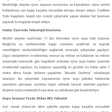
Müdürlüğü ekipleri içme suyunun korunması ve kaynakların daha verimli
kullanılması için kayıp kaçakla mücadele etmeye devam ediyor. Özellikle
fiziki kayıpların tespiti için önemli çalışmalar yapan ekipler hat taraması
yaparak bu kayıpları tespit ediyor.
Hatlar Üzerinde Teknolojik Dineleme
MUSKİ ekipleri tarafından 11 Bin Kilometre içme suyu hattı bulunan
Muğla’da su varlıklarındaki kayıp oranlarını azaltmak ve kaynak
verimliliğinin sürdürülebilirliğini sağlamak amacıyla çalışmalar yapılıyor.
Depo seviyelerinin incelenmesi, mevcut su miktarı ve kullanılan su miktarı
arasındaki tutarsızlık gibi tespitlerin ardından içme suyu hatları üzerinde
incelemeler yapılıyor. Su kaybının yaşandığı ön görülen bu hatlar yerin 7
metre altına kadar dinleme yapabilen “Akustik Dinleme” cihazlarıyla
taranıyor. Bu çalışmalar kapsamında içme suyu şebeke hatlarında
yerüstüne çıkmayan sızıntılar tespit edilerek tamirat işlemleri yapılıyor.
Böylece sızma nedeniyle boşa akan su şebekeye geri kazandırılıyor.
Depo Seviyesi Yüzde 30’dan 80’e Yükseldi
Son olarak Ortaca’da etkin şekilde yapılan kayıp kaçakla mücadele