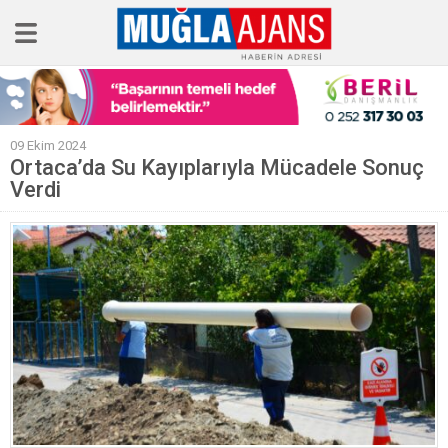
Ana Sayfa
09 Ekim 2024
Tüm Haberler
Ortaca’da Su Kayıplarıyla Mücadele Sonuç
Verdi
Köşe Yazıları
Sağlık
Magazin
Künye