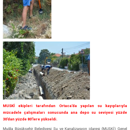
MUSKİ ekipleri tarafından Ortaca’da yapılan su kayıplarıyla
mücadele çalışmaları sonucunda ana depo su seviyesi yüzde
30’dan yüzde 80’lere yükseldi.
Muğla Büyükşehir Belediyesi Su ve Kanalizasyon idaresi (MUSKİ) Genel