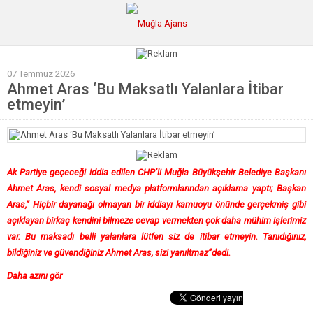
07 Temmuz 2026
Ana Sayfa
Ahmet Aras ‘Bu Maksatlı Yalanlara İtibar
etmeyin’
Tüm Haberler
Köşe Yazıları
Sağlık
Ak Partiye geçeceği iddia edilen CHP’li Muğla Büyükşehir Belediye Başkanı
Magazin
Ahmet Aras, kendi sosyal medya platformlarından açıklama yaptı; Başkan
Aras,” Hiçbir dayanağı olmayan bir iddiayı kamuoyu önünde gerçekmiş gibi
Künye
açıklayan birkaç kendini bilmeze cevap vermekten çok daha mühim işlerimiz
var. Bu maksadı belli yalanlara lütfen siz de itibar etmeyin. Tanıdığınız,
bildiğiniz ve güvendiğiniz Ahmet Aras, sizi yanıltmaz”dedi.
Daha azını gör