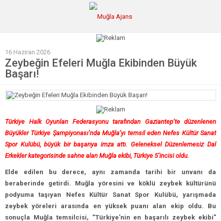
16 Haziran 2026
Ana Sayfa
Zeybeğin Efeleri Muğla Ekibinden Büyük
Başarı!
Tüm Haberler
Köşe Yazıları
Sağlık
Türkiye Halk Oyunları Federasyonu tarafından Gaziantep’te düzenlenen
Magazin
Büyükler Türkiye Şampiyonası’nda Muğla’yı temsil eden Nefes Kültür Sanat
Künye
Spor Kulübü, büyük bir başarıya imza attı. Geleneksel Düzenlemesiz Dal
Erkekler kategorisinde sahne alan Muğla ekibi, Türkiye 5’incisi oldu.
Elde edilen bu derece, aynı zamanda tarihi bir unvanı da
beraberinde getirdi. Muğla yöresini ve köklü zeybek kültürünü
podyuma taşıyan Nefes Kültür Sanat Spor Kulübü, yarışmada
zeybek yöreleri arasında en yüksek puanı alan ekip oldu. Bu
sonuçla Muğla temsilcisi, “Türkiye’nin en başarılı zeybek ekibi”