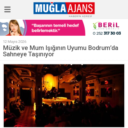
Ana Sayfa
12 Mayıs 2026
Tüm Haberler
Müzik ve Mum Işığının Uyumu Bodrum’da
Sahneye Taşınıyor
Köşe Yazıları
Sağlık
Magazin
Künye