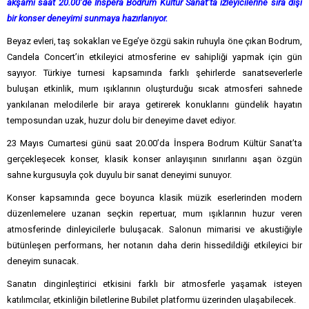
akşamı saat 20.00’de İnspera Bodrum Kültür Sanat’ta izleyicilerine sıra dışı
bir konser deneyimi sunmaya hazırlanıyor.
Beyaz evleri, taş sokakları ve Ege’ye özgü sakin ruhuyla öne çıkan Bodrum,
Candela Concert’in etkileyici atmosferine ev sahipliği yapmak için gün
sayıyor. Türkiye turnesi kapsamında farklı şehirlerde sanatseverlerle
buluşan etkinlik, mum ışıklarının oluşturduğu sıcak atmosferi sahnede
yankılanan melodilerle bir araya getirerek konuklarını gündelik hayatın
temposundan uzak, huzur dolu bir deneyime davet ediyor.
23 Mayıs Cumartesi günü saat 20.00’da İnspera Bodrum Kültür Sanat’ta
gerçekleşecek konser, klasik konser anlayışının sınırlarını aşan özgün
sahne kurgusuyla çok duyulu bir sanat deneyimi sunuyor.
Konser kapsamında gece boyunca klasik müzik eserlerinden modern
düzenlemelere uzanan seçkin repertuar, mum ışıklarının huzur veren
atmosferinde dinleyicilerle buluşacak. Salonun mimarisi ve akustiğiyle
bütünleşen performans, her notanın daha derin hissedildiği etkileyici bir
deneyim sunacak.
Sanatın dinginleştirici etkisini farklı bir atmosferle yaşamak isteyen
katılımcılar, etkinliğin biletlerine Bubilet platformu üzerinden ulaşabilecek.