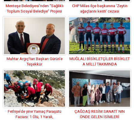
Menteşe Belediyesi’nden “Sağlıklı
CHP Milas ilçe başkanına ‘Zeytin
Toplum Sosyal Belediye” Projesi
ağaçlarını kesti’ cezası
Muhtar Argıç’tan Başkan Gürün’e
MUĞLALI BİSİKLETÇİLER BİSİKLET
Teşekkür
A MİLLİ TAKIMINDA
Fethiye’de yine Yamaç Paraşütü
ÇAĞDAŞ RESİM SANATI’ NIN
Faciası: 1 Ölü, 1 Yaralı,
ÖNDE GELEN İSİMLERİ
BODRUMDA BİR ARAYA GELDİ.