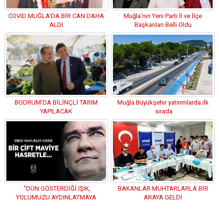
COVID MUĞLA’DA BİR CAN DAHA
Muğla’nın Yeni Parti İl ve İlçe
ALDI
Başkanları Belli Oldu
BODRUM’DA BİLİNÇLİ TARIM
Muğla Büyükşehir yatırımlarda ilk
YAPILACAK
sırada
“DÜN GÖSTERDİĞİ IŞIK,
BAKANLAR MUHTARLARLA BİR
YOLUMUZU AYDINLATMAYA
ARAYA GELDİ
DEVAM EDİYOR”