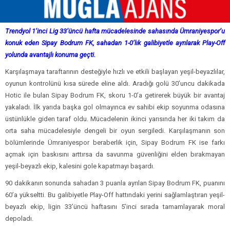
Trendyol 1’inci Lig 33’üncü hafta mücadelesinde sahasında Ümraniyespor’u
konuk eden Sipay Bodrum FK, sahadan 1-0’lık galibiyetle ayrılarak Play-Off
yolunda avantajlı konuma geçti.
Karşılaşmaya taraftarının desteğiyle hızlı ve etkili başlayan yeşil-beyazlılar,
oyunun kontrolünü kısa sürede eline aldı. Aradığı golü 30’uncu dakikada
Hotic ile bulan Sipay Bodrum FK, skoru 1-0’a getirerek büyük bir avantaj
yakaladı. İlk yarıda başka gol olmayınca ev sahibi ekip soyunma odasına
üstünlükle giden taraf oldu. Mücadelenin ikinci yarısında her iki takım da
orta saha mücadelesiyle dengeli bir oyun sergiledi. Karşılaşmanın son
bölümlerinde Ümraniyespor beraberlik için, Sipay Bodrum FK ise farkı
açmak için baskısını arttırsa da savunma güvenliğini elden bırakmayan
yeşil-beyazlı ekip, kalesini gole kapatmayı başardı.
90 dakikanın sonunda sahadan 3 puanla ayrılan Sipay Bodrum FK, puanını
60’a yükseltti. Bu galibiyetle Play-Off hattındaki yerini sağlamlaştıran yeşil-
beyazlı ekip, ligin 33’üncü haftasını 5’inci sırada tamamlayarak moral
depoladı.