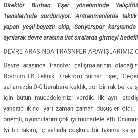
peşinde
Direktör Burhan Eşer yönetiminde Yalıçiftl
Bodrum
Tesisleri’nde sürdürüyor. Antrenmanlarda taktik 
FK,
Sarıyerspor
yapan yeşil-beyazlı ekip, Sarıyerspor karşısında
deplasmanında
ayrılarak devre arasına üst sıralarda girmeyi hedefli
3
puan
DEVRE ARASINDA TRASNFER ARAYIŞLARIMIZ 
peşinde
için
Devre arasında transfer çalışmalarının olacağı
Bodrum FK Teknik Direktörü Burhan Eşer, “Geçe
sahamızda 0-0 berabere kaldık, zor bir rakibe kar
için bütün mücadelemizi verdik. İlk ayrı isted
yansıtıp ikinci yarı zaman zaman düşüşler oldu.
önemli, oyuncularım çok iyi mücadele etti. Önümüz
İyi bir takım, iç sahada coşkulu bir takıma karşı