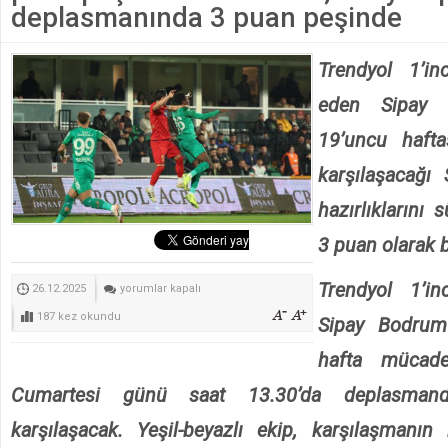
Bodrum’da STK’lar el ele verdi, Bodrum FK için kenetlend
deplasmanında 3 puan peşinde
Muğla’nın Yeni Parti İl ve İlçe Başkanları Belli Oldu
Trendyol 1’in
Muğla Valisi İdris Akbıyık Yangın Bölgesinde
ORMAN YANGINLARINI ERKEN TESPİT ETMEK VE EN 
eden Sipay 
Marmaris’teki Suikast Timinin 10 Yıllık Firarisi FETÖ’cü 
19’uncu haft
karşılaşacağı 
hazırlıklarını 
3 puan olarak b
Trendyol 1’in
Sipay
26.12.2025
yorumlar kapalı
Bodrum
187 kez okundu
Sipay Bodrum
FK,
hafta mücade
Sarıyerspor
deplasmanında
Cumartesi günü saat 13.30’da deplasmand
3
karşılaşacak. Yeşil-beyazlı ekip, karşılaşmanın h
puan