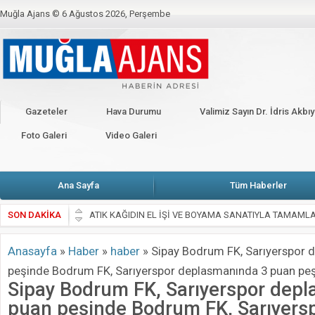
Muğla Ajans ©
6 Ağustos 2026, Perşembe
BAKANLIKTAN YENİ CORONO GENELGESİ
CHP’li Erbay: Muğla’da elektrik f
CHP’Lİ VEKİLLER BAŞKANLARLA KARŞI KARŞIYA
Fethiye’de alevler on
Kahramanmaraş Depremi İçin Seferberlik
Köşe Yazarları
Künye
M
Gazeteler
Hava Durumu
Valimiz Sayın Dr. İdris Akb
Valimiz Sayın Dr. İdris Akbıyık’ın 19 Mayıs Atatürk’ü Anma Gençlik ve Spor
Foto Galeri
Video Galeri
Ana Sayfa
Tüm Haberler
SON DAKİKA
ATIK KAĞIDIN EL İŞİ VE BOYAMA SANATIYLA TAMAML
Muğla Valiliği’nden kritik uyarı: Yangın riskine karşı tedbir
Anasayfa
»
Haber
»
haber
»
Sipay Bodrum FK, Sarıyerspor 
Zeytin Çiçeği Uluslararası Kısa Film Yarışması İçin Başvu
peşinde Bodrum FK, Sarıyerspor deplasmanında 3 puan pe
Emekli Kafe Menteşe’de Hizmete Açılıyor: Çay 5 TL
Sipay Bodrum FK, Sarıyerspor dep
Selahattin Sapmaz’ın Adı Menteşe’de Yaşatılacak
puan peşinde Bodrum FK, Sarıyers