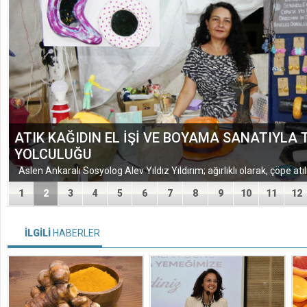
ATIK KAĞIDIN EL İŞİ VE BOYAMA SANATIYLA
YOLCULUĞU
1
2
3
4
5
6
7
8
9
10
11
12
İLGİLİ
HABERLER