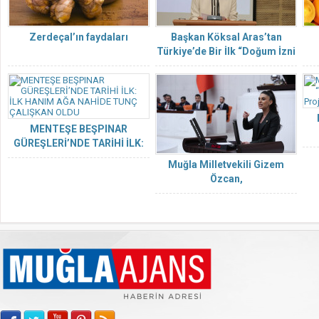
Zerdeçal’ın faydaları
Başkan Köksal Aras’tan
Türkiye’de Bir İlk “Doğum İzni
6 Aya Çıkıyor”
MENTEŞE BEŞPINAR
GÜREŞLERİ’NDE TARİHİ İLK:
İLK HANIM AĞA NAHİDE TUNÇ
Muğla Milletvekili Gizem
ÇALIŞKAN OLDU
Özcan,