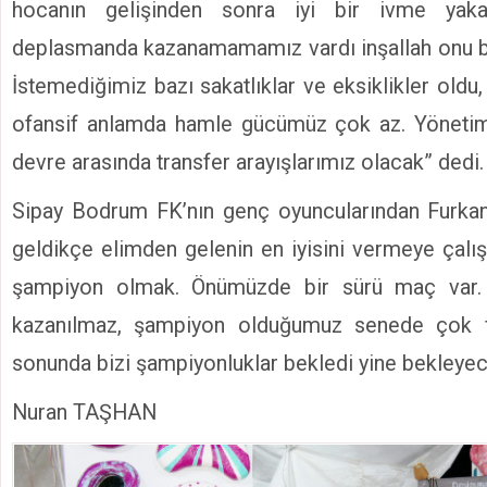
hocanın gelişinden sonra iyi bir ivme yaka
deplasmanda kazanamamamız vardı inşallah onu bu
İstemediğimiz bazı sakatlıklar ve eksiklikler ol
ofansif anlamda hamle gücümüz çok az. Yöneti
devre arasında transfer arayışlarımız olacak” dedi.
Sipay Bodrum FK’nın genç oyuncularından Furkan
Zorlu Psm’de E
geldikçe elimden gelenin en iyisini vermeye çalı
şampiyon olmak. Önümüzde bir sürü maç var.
kazanılmaz, şampiyon olduğumuz senede çok fe
sonunda bizi şampiyonluklar bekledi yine bekleyec
Nuran TAŞHAN