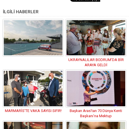
İLGİLİ HABERLER
UKRAYNALILAR BODRUM’DA BİR
ARAYA GELDİ
MARMARİS’TE VAKA SAYISI SIFIR!
Başkan Aras’tan 70 Dünya Kenti
Başkanı’na Mektup