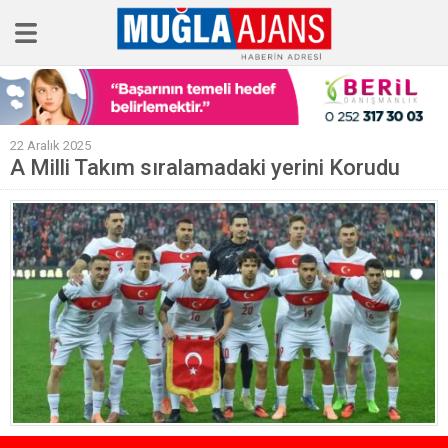
Ana Sayfa
22 Aralık 2025
Tüm Haberler
A Milli Takım sıralamadaki yerini Korudu
Köşe Yazıları
Sağlık
Magazin
Künye