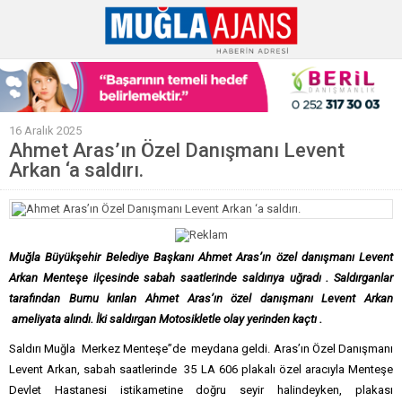
Ana Sayfa
16 Aralık 2025
Tüm Haberler
Ahmet Aras’ın Özel Danışmanı Levent
Arkan ‘a saldırı.
Köşe Yazıları
Sağlık
Magazin
Muğla Büyükşehir Belediye Başkanı Ahmet Aras’ın özel danışmanı Levent
Künye
Arkan Menteşe ilçesinde sabah saatlerinde saldırıya uğradı . Saldırganlar
tarafından Burnu kırılan Ahmet Aras’ın özel danışmanı Levent Arkan
ameliyata alındı. İki saldırgan Motosikletle olay yerinden kaçtı .
Saldırı Muğla Merkez Menteşe”de meydana geldi. Aras’ın Özel Danışmanı
Levent Arkan, sabah saatlerinde 35 LA 606 plakalı özel aracıyla Menteşe
Devlet Hastanesi istikametine doğru seyir halindeyken, plakası