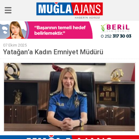
Ana Sayfa
07 Ekim 2025
Tüm Haberler
Yatağan’a Kadın Emniyet Müdürü
Köşe Yazıları
Sağlık
Magazin
Künye