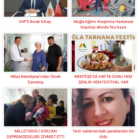
CHP’li Burak Erbay :
Muğla Eğitim Araştırma Hastanesi
köprüsü altında feci kaza
Milas Belediyesi’nden Örnek
MENTEŞE’DE HAFTA SONU HEM
Davranış;
ŞENLİK HEM FESTİVAL VAR
MİLLETVEKİLİ GÖKCAN
Terör saldırısındaki yaralılardan biri
DEPREMZEDELERİ ZİYARET ETTİ
öldü