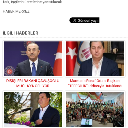
fark, işçilerin ücretlerine yansıtılacak.
HABER MERKEZİ
İLGİLİ HABERLER
DIŞİŞLERİ BAKANI ÇAVUŞOĞLU
Marmaris Esnaf Odası Başkanı
MUĞLA’YA GELİYOR
“TEFECİLİK” iddiasıyla tutuklandı