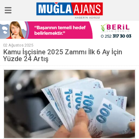
Ana Sayfa
02 Ağustos 2025
Tüm Haberler
Kamu İşçisine 2025 Zammı İlk 6 Ay İçin
Yüzde 24 Artış
Köşe Yazıları
Sağlık
Magazin
Künye