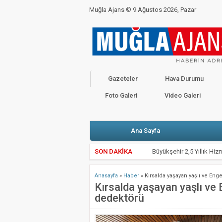
Muğla Ajans ©
9 Ağustos 2026, Pazar
BAKANLIKTAN YENİ CORONO GENELGESİ
C
CHP’Lİ VEKİLLER BAŞKANLARLA KARŞI K
Kahramanmaraş Depremi İçin Seferberlik
Gazeteler
Hava Durumu
Valimiz Sayın Dr. İdris Akbıyık’ın 19 Mayıs
Foto Galeri
Video Galeri
Ana Sayfa
SON DAKİKA
Büyükşehir 2,5 Yıllık Hiz
Bodrum’da Havuz Dairesin
Anasayfa
»
Haber
»
Kırsalda yaşayan yaşlı ve Eng
Büyükşehir’den Yangın S
Kırsalda yaşayan yaşlı ve 
dedektörü
Kötekli’de Yol Kazısında 
Seydikemer’de Yangın So