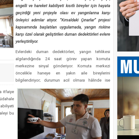
inin 10 Yıllık Firarisi FETÖ’cü Muğla Adliyesine Sevk Edildi
engelli ve hareket kabiliyeti kısıtlı bireyler için hayata
VE BOYAMA SANATIYLA TAMAMLADIĞI YOLCULUĞU
geçirdiği yeni projeyle olası ev yangınlarına karşı
önleyici adımlar atıyor. “Kırsaldaki Çınarlar” projesi
Akyaka Plajına alınmayan Engelli kadın plaja sürünerek geçti
kapsamında başlatılan uygulamada, yangın riskine
karşı özel olarak geliştirilen duman dedektörleri evlere
yerleştiriliyor.
Evlerdeki duman dedektörleri, yangın tehlikesi
algılandığında 24 saat görev yapan komuta
merkezine sinyal gönderiyor. Komuta merkezi
öncelikle haneye en yakın aile bireylerini
bilgilendiriyor; durumun acil olması hâlinde ise
 itfaiye
müdahale
biliyeti
haleyi bu