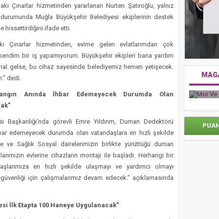
aki Çınarlar hizmetinden yararlanan Nurten Şatıroğlu, yalnız
uk durumunda Muğla Büyükşehir Belediyesi ekiplerinin destek
hissettirdiğini ifade etti.
daki Çınarlar hizmetinden, evime gelen evlatlarımdan çok
endim bir iş yapamıyorum. Büyükşehir ekipleri bana yardım
r hal gelse, bu cihaz sayesinde belediyemiz hemen yetişecek.
MAG
.” dedi.
Mor V
Zorlu Psm’de Edip Akbayram Coşkusu Yaşandı
Yangın Anında İhbar Edemeyecek Durumda Olan
mak”
esi Başkanlığı’nda görevli Emre Yıldırım, Duman Dedektörü
PUA
ihbar edemeyecek durumda olan vatandaşlara en hızlı şekilde
ye ve Sağlık Sosyal dairelerimizin birlikte yürüttüğü duman
arımızın evlerine cihazların montajı ile başladı. Herhangi bir
şlarımıza en hızlı şekilde ulaşmayı ve yardımcı olmayı
 güvenliği için çalışmalarımız devam edecek.” açıklamasında
i İlk Etapta 100 Haneye Uygulanacak”