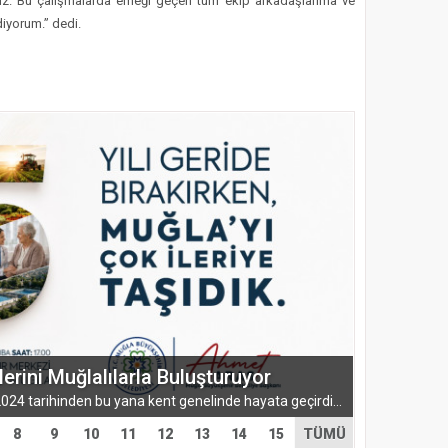
oruz. Bu çalışmalarda emeği geçen tüm ekip arkadaşlarıma ve
iyorum.” dedi.
lerini Muğlalılarla Buluşturuyor
Muğla Büyükşehir Belediyesi, 1 Nisan 2024 tarihinden bu yana kent genelinde hayata geçirdiği hizmet, yatırım ve projeleri kamuoyuyla paylaşacağı...
8
9
10
11
12
13
14
15
TÜMÜ