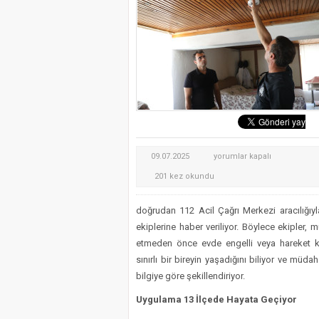
Marmaris’teki Suikast Tim
ATIK KAĞIDIN EL İŞİ 
Muğla’nın Ula İlçesinin 
Kırsalda
09.07.2025
yorumlar kapalı
yaşayan
201 kez okundu
yaşlı
ve
doğrudan 112 Acil Çağrı Merkezi aracılığıyla
Engellilerin
ekiplerine haber veriliyor. Böylece ekipler, 
evlerine
etmeden önce evde engelli veya hareket ka
Duman
sınırlı bir bireyin yaşadığını biliyor ve müda
bilgiye göre şekillendiriyor.
dedektörü
için
Uygulama 13 İlçede Hayata Geçiyor