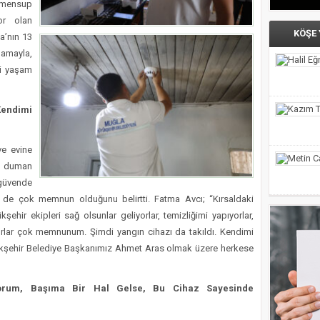
a mensup
or olan
KÖŞE
la’nın 13
lamayla,
li yaşam
Kendimi
ve evine
 duman
 güvende
den de çok memnun olduğunu belirtti. Fatma Avcı; “Kırsaldaki
ir ekipleri sağ olsunlar geliyorlar, temizliğimi yapıyorlar,
yorlar çok memnunum. Şimdi yangın cihazı da takıldı. Kendimi
kşehir Belediye Başkanımız Ahmet Aras olmak üzere herkese
yorum, Başıma Bir Hal Gelse, Bu Cihaz Sayesinde