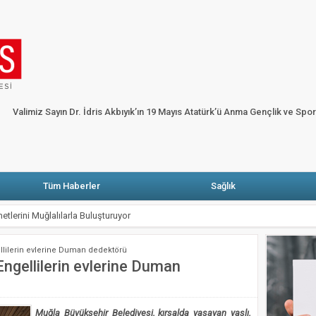
HP’li Erbay: Muğla’da elektrik faturasını ödeyemeyen abone sayısı yüzde dört bi
ARŞIYA
Fethiye’de alevler onlarca karavan ve bungalov evi küle çevirdi
Ga
Köşe Yazarları
Künye
Merhum Şevket Sabancı anısına Fazıl Say piyano re
Valimiz Sayın Dr. İdris Akbıyık’ın 19 Mayıs Atatürk’ü Anma Gençlik ve Spo
 Atatürk’ü Anma Gençlik ve Spor Bayramı Mesajı
Tüm Haberler
Sağlık
metlerini Muğlalılarla Buluşturuyor
de sıkışan kişiyi İtfaiye kurtardı
ellilerin evlerine Duman dedektörü
onrası Seydikemer’de Yaralar Sarılıyor
Engellilerin evlerine Duman
Mezar Buluntuları Ortaya Çıktı
nrası Seferberlik
Muğla Büyükşehir Belediyesi, kırsalda yaşayan yaşlı,