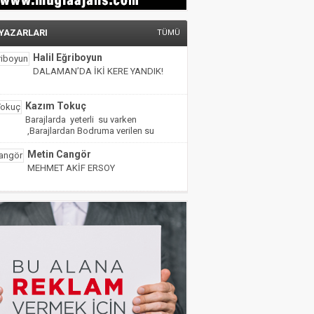
 YAZARLARI
TÜMÜ
Halil Eğriboyun
DALAMAN’DA İKİ KERE YANDIK!
Kazım Tokuç
Barajlarda yeterli su varken
,Barajlardan Bodruma verilen su
miktarı yarıya indirilmiş!
Metin Cangör
MEHMET AKİF ERSOY