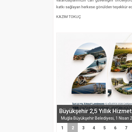
vatandaşlarımızın can güvenliğini önceliy
katkı sağlayan herkese gönülden teşekkür ed
KAZIM TOKUÇ
Büyükşehir 2,5 Yıllık Hizmet
1
2
3
4
5
6
7