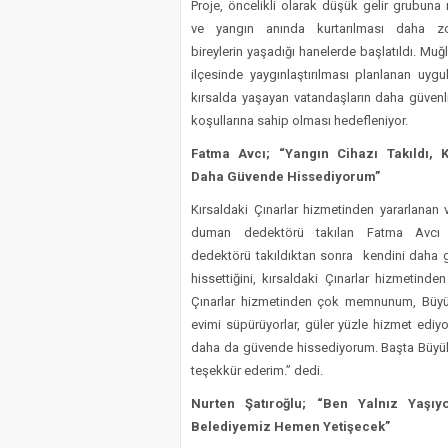
Proje, öncelikli olarak düşük gelir grubun
ve yangın anında kurtarılması daha z
bireylerin yaşadığı hanelerde başlatıldı. Muğ
ilçesinde yaygınlaştırılması planlanan uygu
kırsalda yaşayan vatandaşların daha güven
koşullarına sahip olması hedefleniyor.
Fatma Avcı; “Yangın Cihazı Takıldı, 
Daha Güvende Hissediyorum”
Kırsaldaki Çınarlar hizmetinden yararlanan 
duman dedektörü takılan Fatma Avcı
dedektörü takıldıktan sonra kendini daha
hissettiğini, kırsaldaki Çınarlar hizmetin
Çınarlar hizmetinden çok memnunum, Büyükşeh
evimi süpürüyorlar, güler yüzle hizmet edi
daha da güvende hissediyorum. Başta Büyü
teşekkür ederim.” dedi.
Nurten Şatıroğlu; “Ben Yalnız Yaşı
Belediyemiz Hemen Yetişecek”