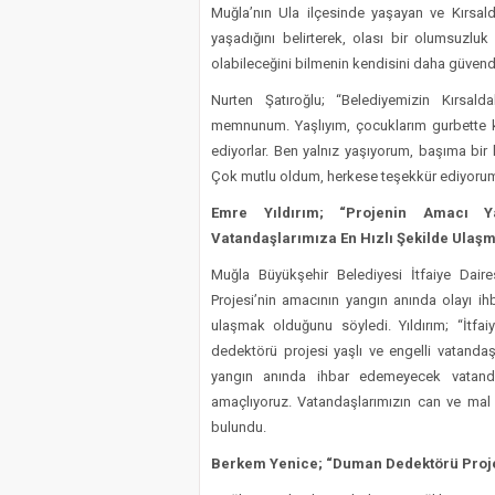
Muğla’nın Ula ilçesinde yaşayan ve Kırsald
yaşadığını belirterek, olası bir olumsuzl
olabileceğini bilmenin kendisini daha güvende 
Nurten Şatıroğlu; “Belediyemizin Kırsal
memnunum. Yaşlıyım, çocuklarım gurbette k
ediyorlar. Ben yalnız yaşıyorum, başıma bi
Çok mutlu oldum, herkese teşekkür ediyorum
Emre Yıldırım; “Projenin Amacı 
Vatandaşlarımıza En Hızlı Şekilde Ulaş
Muğla Büyükşehir Belediyesi İtfaiye Dair
Projesi’nin amacının yangın anında olayı 
ulaşmak olduğunu söyledi. Yıldırım; “İtfai
dedektörü projesi yaşlı ve engelli vatandaşl
yangın anında ihbar edemeyecek vatanda
amaçlıyoruz. Vatandaşlarımızın can ve mal
bulundu.
Berkem Yenice; “Duman Dedektörü Projes