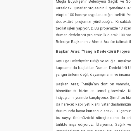
Muğla Büyükşehir Belediyesi Sağlık ve Sos
Kırsaldaki Çınarlar projesinin il genelinde 
etapta 100 haneye uygulanacağını belirtti. Y
dedektörü projemizi yürüteceğiz. Kırsaldaki
tadilat işleri yapıyoruz. Bu projemizle 13 i
duman dedektörü projemiz ilk olarak 100 han
Belediye Başkanımız Ahmet Aras’ın talimatı ile
Başkan Aras: “Yangın Dedektörü Projesin
Kıyı Ege Belediyeler Birliği ve Muğla Büyükş
kapsamında başlatılan Duman Dedektörü Uygu
yangın önlemi değil, dayanışmanın ve insana d
Başkan Aras; “Muğla’nın dört bir yanında, 
hissettirmek bizim en temel görevimiz. Kı
ihtiyaçlarını yerinde karşılıyoruz. Şimdi bu hi
da hareket kabiliyeti kısıtlı vatandaşlarımızı
durumunda hayat kurtarıcı olacak
.
13 ilçemiz
bu sayıyı önümüzdeki süreçte daha da artı
birlikte inşa ediyoruz. İtfaiyemiz, Sağlık