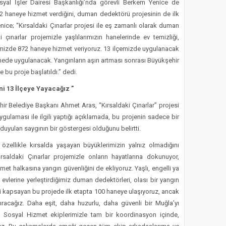
yal İşler Dairesi Başkanlığı’nda görevli Berkem Yenice de
872 haneye hizmet verdiğini, duman dedektörü projesinin de ilk
enice; “Kırsaldaki Çınarlar projesi ile eş zamanlı olarak duman
 çınarlar projemizle yaşlılarımızın hanelerinde ev temizliği,
lçemizde 872 haneye hizmet veriyoruz. 13 ilçemizde uygulanacak
ede uygulanacak. Yangınların aşırı artması sonrası Büyükşehir
 bu proje başlatıldı.” dedi.
i 13 İlçeye Yayacağız ”
ehir Belediye Başkanı Ahmet Aras, “Kırsaldaki Çınarlar” projesi
laması ile ilgili yaptığı açıklamada, bu projenin sadece bir
uyulan saygının bir göstergesi olduğunu belirtti.
özellikle kırsalda yaşayan büyüklerimizin yalnız olmadığını
rsaldaki Çınarlar projemizle onların hayatlarına dokunuyor,
zmet halkasına yangın güvenliğini de ekliyoruz. Yaşlı, engelli ya
n evlerine yerleştirdiğimiz duman dedektörleri, olası bir yangın
i kapsayan bu projede ilk etapta 100 haneye ulaşıyoruz, ancak
racağız. Daha eşit, daha huzurlu, daha güvenli bir Muğla’yı
 ve Sosyal Hizmet ekiplerimizle tam bir koordinasyon içinde,