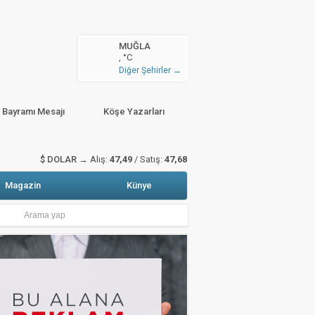
n arttı
MUĞLA
, °C
zete Manşetleri
Hava Durumu
Diğer Şehirler →
sitali gerçekleştirildi
r Bayramı Mesajı
Köşe Yazarları
€ EURO →
Alış:
54,74
/ Satış:
54,96
Magazin
Künye