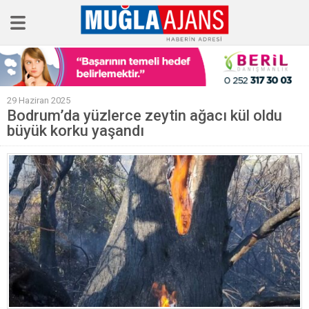
Ana Sayfa
29 Haziran 2025
Tüm Haberler
Bodrum’da yüzlerce zeytin ağacı kül oldu
büyük korku yaşandı
Köşe Yazıları
Sağlık
Magazin
Künye