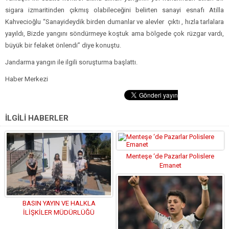
sigara izmaritinden çıkmış olabileceğini belirten sanayi esnafı Atilla
Kahvecioğlu “Sanayideydik birden dumanlar ve alevler çıktı , hızla tarlalara
yayıldı, Bizde yangını söndürmeye koştuk ama bölgede çok rüzgar vardı,
büyük bir felaket önlendi” diye konuştu.
Jandarma yangın ile ilgili soruşturma başlattı.
Haber Merkezi
İLGİLİ HABERLER
Menteşe ‘de Pazarlar Polislere
Emanet
BASIN YAYIN VE HALKLA
İLİŞKİLER MÜDÜRLÜĞÜ
EKİPLERİNDEN OKULLARA