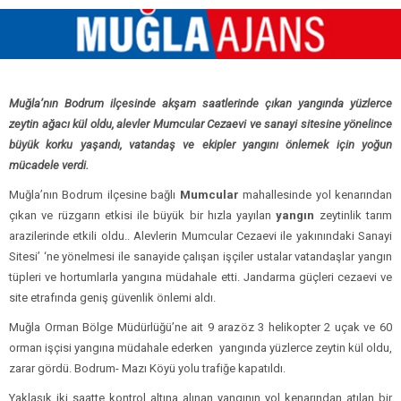
Muğla’nın Bodrum ilçesinde akşam saatlerinde çıkan yangında yüzlerce
zeytin ağacı kül oldu, alevler Mumcular Cezaevi ve sanayi sitesine yönelince
büyük korku yaşandı, vatandaş ve ekipler yangını önlemek için yoğun
mücadele verdi.
Muğla’nın Bodrum ilçesine bağlı
Mumcular
mahallesinde yol kenarından
çıkan ve rüzgarın etkisi ile büyük bir hızla yayılan
yangın
zeytinlik tarım
arazilerinde etkili oldu.. Alevlerin Mumcular Cezaevi ile yakınındaki Sanayi
Sitesi’ ‘ne yönelmesi ile sanayide çalışan işçiler ustalar vatandaşlar yangın
tüpleri ve hortumlarla yangına müdahale etti. Jandarma güçleri cezaevi ve
site etrafında geniş güvenlik önlemi aldı.
Muğla Orman Bölge Müdürlüğü’ne ait 9 arazöz 3 helikopter 2 uçak ve 60
orman işçisi yangına müdahale ederken yangında yüzlerce zeytin kül oldu,
zarar gördü. Bodrum- Mazı Köyü yolu trafiğe kapatıldı.
Yaklaşık iki saatte kontrol altına alınan yangının yol kenarından atılan bir