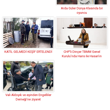
ZİYARET
Arda Güler Dünya Klasında bir
oyuncu
KATİL GELMEDİ KEŞİF ERTELENDİ
CHP’li Dinçer TBMM Genel
Kurulu’nda Hans ile Hasan’ın
Hikayesini Anlattı
Vali Akbıyık ve eşinden Engelliler
Derneği’ne ziyaret