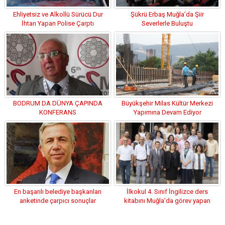
Ehliyetsiz ve Alkollü Sürücü Dur
Şükrü Erbaş Muğla’da Şiir
İhtarı Yapan Polise Çarptı
Severlerle Buluştu
BODRUM DA DÜNYA ÇAPINDA
Büyükşehir Milas Kültür Merkezi
KONFERANS
Yapımına Devam Ediyor
En başarılı belediye başkanları
İlkokul 4. Sınıf İngilizce ders
anketinde çarpıcı sonuçlar
kitabını Muğla’da görev yapan
öğretmenler hazırladı