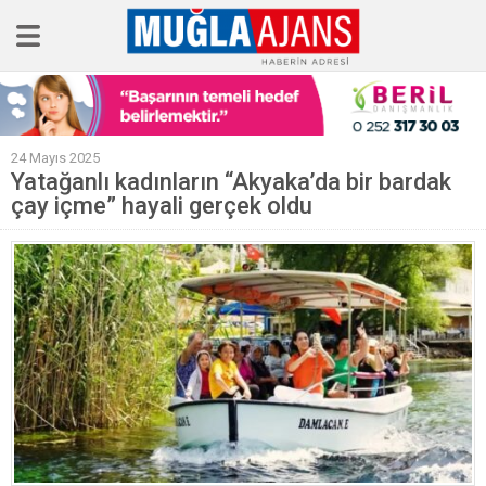
Ana Sayfa
24 Mayıs 2025
Tüm Haberler
Yatağanlı kadınların “Akyaka’da bir bardak
çay içme” hayali gerçek oldu
Köşe Yazıları
Sağlık
Magazin
Künye