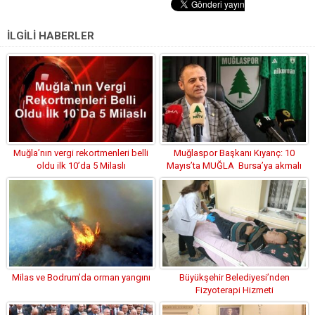
İLGİLİ HABERLER
Muğla’nın vergi rekortmenleri belli
Muğlaspor Başkanı Kıyanç: 10
oldu ilk 10’da 5 Milaslı
Mayıs’ta MUĞLA Bursa’ya akmalı
Milas ve Bodrum’da orman yangını
Büyükşehir Belediyesi’nden
Fizyoterapi Hizmeti