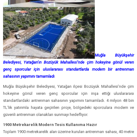
Muğla Büyükşehir
Belediyesi, Yatağan’ın Bozüyük Mahallesi’nde çim hokeyine gönül veren
genç sporcular için uluslararası standartlarda modern bir antrenman
sahasının yapımını tamamladı
.
Muğla Büyükşehir Belediyesi, Yatağan ilçesi Bozüyük Mahallesi’nde çim
hokeyine gönül veren genç sporcular için inşa ettiği uluslararası
standartlardaki antrenman sahasının yapımını tamamladı. 4 milyon 48 bin
TL’lik yatırımla hayata geçirilen proje, bölgedeki sporculara modern ve
güvenli antrenman olanakları sunmayı hedefliyor.
1900 Metrekarelik Modern Tesis Kullanıma Hazır
Toplam 1900 metrekarelik alan üzerine kurulan antrenman sahası, 40 metre