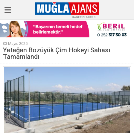
Ana Sayfa
03 Mayıs 2025
Tüm Haberler
Yatağan Bozüyük Çim Hokeyi Sahası
Tamamlandı
Köşe Yazıları
Sağlık
Magazin
Künye