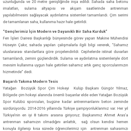
uzunluğunda ve 20 metre genişliğinde inşa edildi. Sahada saha betonu
imalatları, sulama altyapısı ve akşam saatlerinde antrenman
yapılabilmesini sağlayacak aydınlatma sistemleri tamamlandı. Çim serimi
de tamamlanan saha, kullanıma hazır hale getirildi.
“Gençlerimiz İçin Modern ve Dayanıklı Bir Saha Kurduk”
Fen İşleri Dairesi Başkanlığı bünyesinde görev yapan Makine Mühendisi
Hüseyin Çakır, sahada yapılan çalışmalarla ilgili bilgi vererek, “Sahamız
uluslararası standartlara göre projelendirildi. Cephelerde istinat duvarları
tamamlandı, zemini güçlendirdik. Sulama ve aydınlatma sistemleriyle dört
mevsim kullanıma uygun hale getirilen sahamız artık genç sporcularımızın
hizmetinde” dedi.
Başarılı Takıma Modern Tesis
Yatağan Bozüyük Spor Çim Hokeyi Kulüp Başkanı Güngör Yılmaz,
Bölgede çim hokeyi alanında önemli başarılar elde eden Yatağan Bozüyük
Spor Kulübü sporcuları, bugüne kadar antrenmanlarını beton zeminde
sürdürüyordu. 2014-2016 yıllarında Türkiye şampiyonluklarımız var. Her yıl
Türkiye’nin en iyi 8 takımı arasına giriyoruz. Başkanımız Ahmet Aras’a
antrenman sahamızın olmadığını anlattık, sağ olsun kendisi hemen
konuyla ilgilenip kısa sürede öğrencilerimiz için antrenman sahasımızı