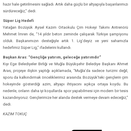
hazır hale getirilmesini sağladı. Artık daha güçlü bir altyapıyla başarılarımızı
sürdüreceğiz,” dedi.
Süper Lig Hedefi
Yatağan Bozüyük Aysel Kazım Ortaokulu Çim Hokeyi Takımı Antrenörü
Mehmet İmren de, “14 yıldır beton zeminde çalışarak Türkiye şampiyonu
olduk. Başkanımızın desteğiyle artık 1. Lig’deyiz ve yeni sahamızla
hedefimiz Süper Lig,” ifadelerini kullandı.
Başkan Aras: “Gençliğe yatırım, geleceğe yatırımdır”
Kıyı Ege Belediyeler Birliği ve Muğla Büyükşehir Belediye Başkanı Ahmet
Aras, projeye ilişkin yaptığı açıklamada, “Muğla’da sadece turizmi değil,
sporu da kalkındırmak önceliklerimiz arasında. Bozüyük’teki gençlerin çim
hokeyinde gösterdiği azim, altyapı ihtiyacını açıkça ortaya koydu. Bu
nedenle, onların daha iyi koşullarda spor yapabilmesi için modern bir tesis
kazandırıyoruz. Gençlerimize her alanda destek vermeye devam edeceğiz,”
dedi.
KAZIM TOKUÇ