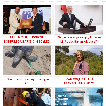
MEDENİYETLER KOROSU
“Siz, Anayasaya sahip çıkmayan
BODRUM’DA BARIŞ İÇİN SÖYLEDİ
bir Adalet Bakanı oldunuz!”
Caretta caretta cinayetleri isyan
ELVAN GÖÇER AKAP İL
ettirdi
BAŞKANLIĞINA ADAY