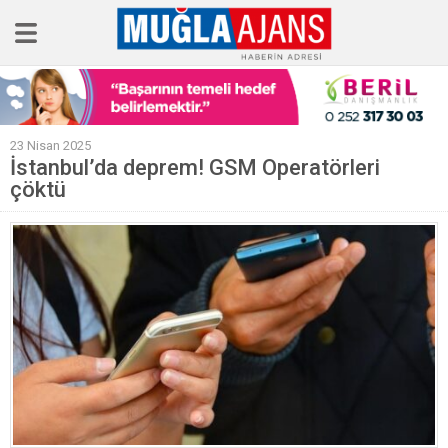
Ana Sayfa
23 Nisan 2025
Tüm Haberler
İstanbul’da deprem! GSM Operatörleri
çöktü
Köşe Yazıları
Sağlık
Magazin
Künye