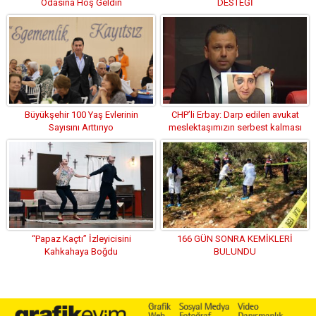
Odasına Hoş Geldin
DESTEĞİ
Büyükşehir 100 Yaş Evlerinin
CHP’li Erbay: Darp edilen avukat
Sayısını Arttırıyo
meslektaşımızın serbest kalması
olayı kapatamaz .
“Papaz Kaçtı” İzleyicisini
166 GÜN SONRA KEMİKLERİ
Kahkahaya Boğdu
BULUNDU