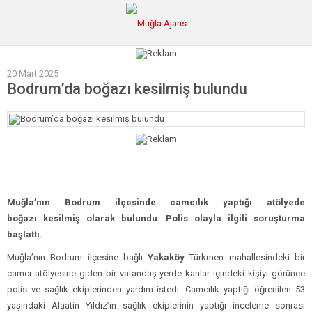
20 Mart 2025
Ana Sayfa
Bodrum’da boğazı kesilmiş bulundu
Tüm Haberler
Köşe Yazıları
Sağlık
Magazin
Muğla’nın Bodrum ilçesinde camcılık yaptığı atölyede
Künye
boğazı kesilmiş olarak bulundu. Polis olayla ilgili soruşturma
başlattı.
Muğla’nın Bodrum ilçesine bağlı
Yakaköy
Türkmen mahallesindeki bir
camcı atölyesine giden bir vatandaş yerde kanlar içindeki kişiyi görünce
polis ve sağlık ekiplerinden yardım istedi. Camcılık yaptığı öğrenilen 53
yaşındaki Alaatin Yıldız’ın sağlık ekiplerinin yaptığı inceleme sonrası