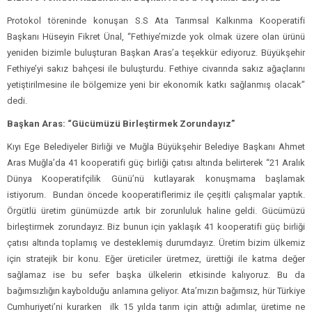
Protokol töreninde konuşan S.S Ata Tarımsal Kalkınma Kooperatifi
Başkanı Hüseyin Fikret Ünal, “Fethiye’mizde yok olmak üzere olan ürünü
yeniden bizimle buluşturan Başkan Aras’a teşekkür ediyoruz. Büyükşehir
Fethiye’yi sakız bahçesi ile buluşturdu. Fethiye civarında sakız ağaçlarını
yetiştirilmesine ile bölgemize yeni bir ekonomik katkı sağlanmış olacak”
dedi.
Başkan Aras: “Gücümüzü Birleştirmek Zorundayız”
Kıyı Ege Belediyeler Birliği ve Muğla Büyükşehir Belediye Başkanı Ahmet
Aras Muğla’da 41 kooperatifi güç birliği çatısı altında belirterek “21 Aralık
Dünya Kooperatifçilik Günü’nü kutlayarak konuşmama başlamak
istiyorum. Bundan öncede kooperatiflerimiz ile çeşitli çalışmalar yaptık.
Örgütlü üretim günümüzde artık bir zorunluluk haline geldi. Gücümüzü
birleştirmek zorundayız. Biz bunun için yaklaşık 41 kooperatifi güç birliği
çatısı altında toplamış ve desteklemiş durumdayız. Üretim bizim ülkemiz
için stratejik bir konu. Eğer üreticiler üretmez, ürettiği ile katma değer
sağlamaz ise bu sefer başka ülkelerin etkisinde kalıyoruz. Bu da
bağımsızlığın kaybolduğu anlamına geliyor. Ata’mızın bağımsız, hür Türkiye
Cumhuriyeti’ni kurarken ilk 15 yılda tarım için attığı adımlar, üretime ne