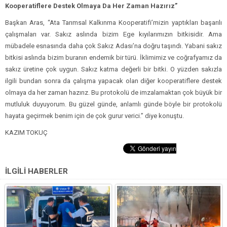
Kooperatiflere Destek Olmaya Da Her Zaman Hazırız”
Başkan Aras, “Ata Tarımsal Kalkınma Kooperatifi’mizin yaptıkları başarılı
çalışmaları var. Sakız aslında bizim Ege kıyılarımızın bitkisidir. Ama
mübadele esnasında daha çok Sakız Adası’na doğru taşındı. Yabani sakız
bitkisi aslında bizim buranın endemik bir türü. İklimimiz ve coğrafyamız da
sakız üretine çok uygun. Sakız katma değerli bir bitki. O yüzden sakızla
ilgili bundan sonra da çalışma yapacak olan diğer kooperatiflere destek
olmaya da her zaman hazırız. Bu protokolü de imzalamaktan çok büyük bir
mutluluk duyuyorum. Bu güzel günde, anlamlı günde böyle bir protokolü
hayata geçirmek benim için de çok gurur verici.” diye konuştu.
KAZIM TOKUÇ
İLGİLİ HABERLER