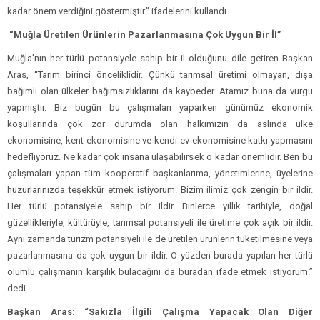
kadar önem verdiğini göstermiştir.” ifadelerini kullandı.
“Muğla Üretilen Ürünlerin Pazarlanmasına Çok Uygun Bir İl”
Muğla’nın her türlü potansiyele sahip bir il olduğunu dile getiren Başkan
Aras, “Tarım birinci önceliklidir. Çünkü tarımsal üretimi olmayan, dışa
bağımlı olan ülkeler bağımsızlıklarını da kaybeder. Atamız buna da vurgu
yapmıştır. Biz bugün bu çalışmaları yaparken günümüz ekonomik
koşullarında çok zor durumda olan halkımızın da aslında ülke
ekonomisine, kent ekonomisine ve kendi ev ekonomisine katkı yapmasını
hedefliyoruz. Ne kadar çok insana ulaşabilirsek o kadar önemlidir. Ben bu
çalışmaları yapan tüm kooperatif başkanlarıma, yönetimlerine, üyelerine
huzurlarınızda teşekkür etmek istiyorum. Bizim ilimiz çok zengin bir ildir.
Her türlü potansiyele sahip bir ildir. Binlerce yıllık tarihiyle, doğal
güzellikleriyle, kültürüyle, tarımsal potansiyeli ile üretime çok açık bir ildir.
Aynı zamanda turizm potansiyeli ile de üretilen ürünlerin tüketilmesine veya
pazarlanmasına da çok uygun bir ildir. O yüzden burada yapılan her türlü
olumlu çalışmanın karşılık bulacağını da buradan ifade etmek istiyorum.”
dedi.
Başkan Aras: “Sakızla İlgili Çalışma Yapacak Olan Diğer