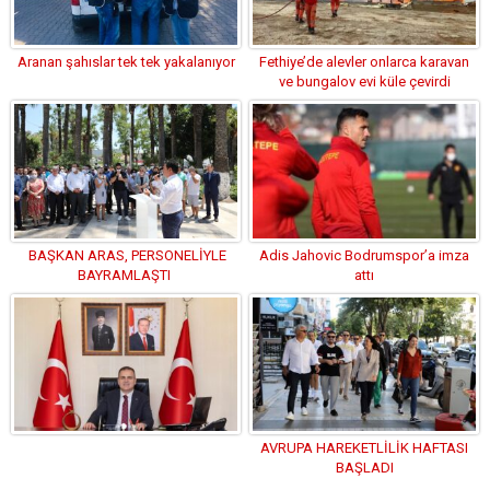
Aranan şahıslar tek tek yakalanıyor
Fethiye’de alevler onlarca karavan
ve bungalov evi küle çevirdi
BAŞKAN ARAS, PERSONELİYLE
Adis Jahovic Bodrumspor’a imza
BAYRAMLAŞTI
attı
AVRUPA HAREKETLİLİK HAFTASI
BAŞLADI