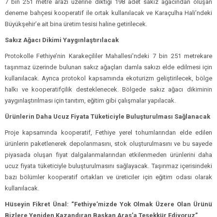
7 bin 251 metre arazi üzerine diktiği 198 adet sakız ağacından oluşan
deneme bahçesi kooperatif ile ortak kullanılacak ve Karaçulha Hali’ndeki
Büyükşehir’e ait bina üretim tesisi haline getirilecek.
Sakız Ağacı Dikimi Yaygınlaştırılacak
Protokolle Fethiye’nin Karakeçililer Mahallesi’ndeki 7 bin 251 metrekare
taşınmaz üzerinde bulunan sakız ağaçları damla sakızı elde edilmesi için
kullanılacak. Ayrıca protokol kapsamında ekoturizm geliştirilecek, bölge
halkı ve kooperatifçilik desteklenecek. Bölgede sakız ağacı dikiminin
yaygınlaştırılması için tanıtım, eğitim gibi çalışmalar yapılacak.
Ürünlerin Daha Ucuz Fiyata Tüketiciyle Buluşturulması Sağlanacak
Proje kapsamında kooperatif, Fethiye yerel tohumlarından elde edilen
ürünlerin paketlenerek depolanmasını, stok oluşturulmasını ve bu sayede
piyasada oluşan fiyat dalgalanmalarından etkilenmeden ürünlerini daha
ucuz fiyata tüketiciyle buluşturulmasını sağlayacak. Taşınmaz içerisindeki
bazı bölümler kooperatif ortakları ve üreticiler için eğitim odası olarak
kullanılacak.
Hüseyin Fikret Ünal: “Fethiye’mizde Yok Olmak Üzere Olan Ürünü
Bizlere Yeniden Kazandıran Başkan Aras’a Teşekkür Ediyoruz”