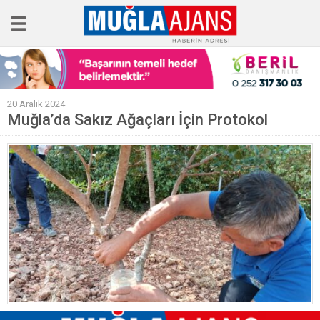
Ana Sayfa
20 Aralık 2024
Tüm Haberler
Muğla’da Sakız Ağaçları İçin Protokol
Köşe Yazıları
Sağlık
Magazin
Künye