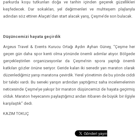
parkurda koşu tutkunları doğa ve tarihin içinden geçerek güzellikleri
keşfedecek. Dar sokakları, yel değirmenleri ve muhteşem plajlarıyla
adından söz ettiren Alaçatı’dan start alacak yarış, Çeşme’de son bulacak.
Düşüncemizi hayata geçirdik
Argeus Travel & Events Kurucu Ortağı Aydın Ayhan Güney, “Çeşme her
geçen gün daha spor kenti olma yönünde önemli adımlar atıyor. Bölgede
gerçekleştirilen organizasyonlar da Çeşme’nin spora yaptığı önemli
katkıları gözler önüne seriyor. Geride kalan iki senedir yarı maraton olarak
düzenlediğimiz yarışı maratona çevirdik. Yerel yönetimin de bu yönde ciddi
bir talebi vardı. Bu seneki yarışın ardından yaptığımız saha incelemelerinin
neticesinde Çeşme’ye yakışır bir maraton düşüncemizi de hayata geçirmiş
olduk. Maraton heyecanını paylaştığımız andan itibaren de büyük bir ilgiyle
karşılaştık” dedi.
KAZIM TOKUÇ