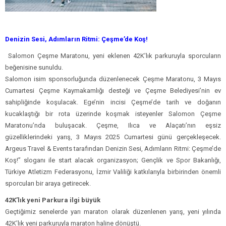
Denizin Sesi, Adımların Ritmi: Çeşme’de Koş!
Salomon Çeşme Maratonu, yeni eklenen 42K’lık parkuruyla sporcuların
beğenisine sunuldu.
Salomon isim sponsorluğunda düzenlenecek Çeşme Maratonu, 3 Mayıs
Cumartesi Çeşme Kaymakamlığı desteği ve Çeşme Belediyesi’nin ev
sahipliğinde koşulacak. Ege’nin incisi Çeşme’de tarih ve doğanın
kucaklaştığı bir rota üzerinde koşmak isteyenler Salomon Çeşme
Maratonu’nda buluşacak. Çeşme, Ilıca ve Alaçatı’nın eşsiz
güzelliklerindeki yarış, 3 Mayıs 2025 Cumartesi günü gerçekleşecek.
Argeus Travel & Events tarafından Denizin Sesi, Adımların Ritmi: Çeşme’de
Koş!” sloganı ile start alacak organizasyon; Gençlik ve Spor Bakanlığı,
Türkiye Atletizm Federasyonu, İzmir Valiliği katkılarıyla birbirinden önemli
sporcuları bir araya getirecek.
42K’lık yeni Parkura ilgi büyük
Geçtiğimiz senelerde yarı maraton olarak düzenlenen yarış, yeni yılında
42K’lık yeni parkuruyla maraton haline dönüştü.