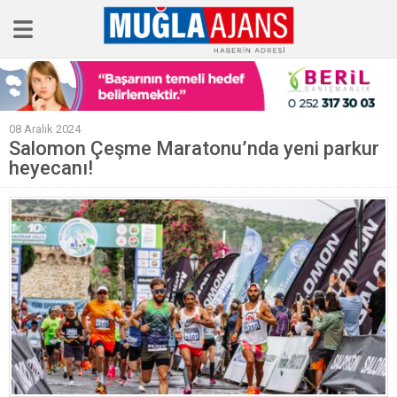
Ana Sayfa
08 Aralık 2024
Tüm Haberler
Salomon Çeşme Maratonu’nda yeni parkur
heyecanı!
Köşe Yazıları
Sağlık
Magazin
Künye