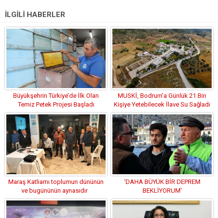
İLGİLİ HABERLER
Büyükşehrin Türkiye’de İlk Olan
MUSKİ, Bodrum’a Günlük 21 Bin
Temiz Petek Projesi Başladı
Kişiye Yetebilecek İlave Su Sağladı
Maraş Katliamı toplumun dününün
‘DAHA BÜYÜK BİR DEPREM
ve bugününün aynasıdır
BEKLİYORUM’