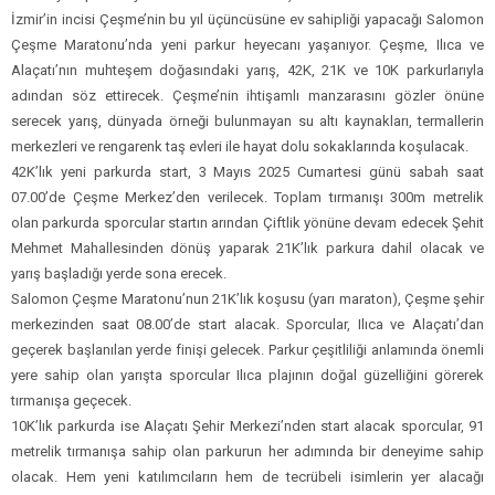
İzmir’in incisi Çeşme’nin bu yıl üçüncüsüne ev sahipliği yapacağı Salomon
Çeşme Maratonu’nda yeni parkur heyecanı yaşanıyor. Çeşme, Ilıca ve
Alaçatı’nın muhteşem doğasındaki yarış, 42K, 21K ve 10K parkurlarıyla
adından söz ettirecek. Çeşme’nin ihtişamlı manzarasını gözler önüne
serecek yarış, dünyada örneği bulunmayan su altı kaynakları, termallerin
merkezleri ve rengarenk taş evleri ile hayat dolu sokaklarında koşulacak.
42K’lık yeni parkurda start, 3 Mayıs 2025 Cumartesi günü sabah saat
07.00’de Çeşme Merkez’den verilecek. Toplam tırmanışı 300m metrelik
olan parkurda sporcular startın arından Çiftlik yönüne devam edecek Şehit
Mehmet Mahallesinden dönüş yaparak 21K’lık parkura dahil olacak ve
yarış başladığı yerde sona erecek.
Salomon Çeşme Maratonu’nun 21K’lık koşusu (yarı maraton), Çeşme şehir
merkezinden saat 08.00’de start alacak. Sporcular, Ilıca ve Alaçatı’dan
geçerek başlanılan yerde finişi gelecek. Parkur çeşitliliği anlamında önemli
yere sahip olan yarışta sporcular Ilıca plajının doğal güzelliğini görerek
tırmanışa geçecek.
10K’lık parkurda ise Alaçatı Şehir Merkezi’nden start alacak sporcular, 91
metrelik tırmanışa sahip olan parkurun her adımında bir deneyime sahip
olacak. Hem yeni katılımcıların hem de tecrübeli isimlerin yer alacağı