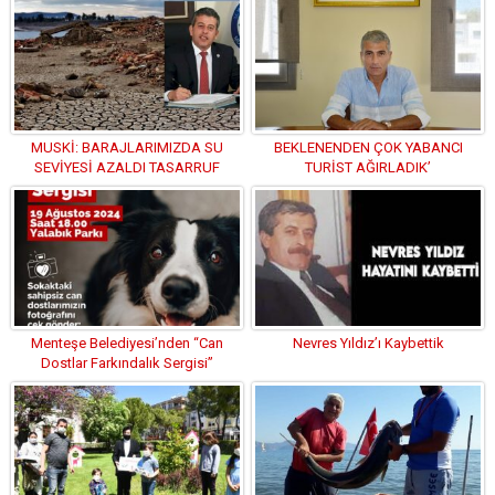
MUSKİ: BARAJLARIMIZDA SU
BEKLENENDEN ÇOK YABANCI
SEVİYESİ AZALDI TASARRUF
TURİST AĞIRLADIK’
ETMELİYİZ
Menteşe Belediyesi’nden “Can
Nevres Yıldız’ı Kaybettik
Dostlar Farkındalık Sergisi”