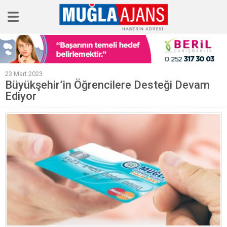
Ana Sayfa
23 Mart 2023
Tüm Haberler
Büyükşehir’in Öğrencilere Desteği Devam
Ediyor
Köşe Yazıları
Sağlık
Magazin
Künye