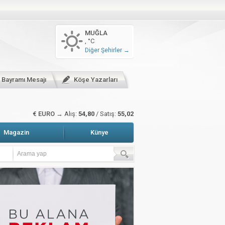
n arttı
MUĞLA
, °C
zete Manşetleri
Hava Durumu
Diğer Şehirler →
sitali gerçekleştirildi
r Bayramı Mesajı
Köşe Yazarları
$ DOLAR →
Alış:
47,47
/ Satış:
47,66
Magazin
Künye