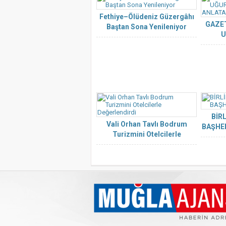
Fethiye–Ölüdeniz Güzergâhı
GAZET
Baştan Sona Yenileniyor
U
BİR
Vali Orhan Tavlı Bodrum
BAŞHE
Turizmini Otelcilerle
Değerlendirdi