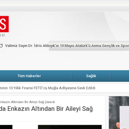
HP’li Erbay: Muğla’da elektrik faturasını ödeyemeyen abone sayısı yüzde dört bi
ARŞIYA
Fethiye’de alevler onlarca karavan ve bungalov evi küle çevirdi
Ga
Köşe Yazarları
Künye
Merhum Şevket Sabancı anısına Fazıl Say piyano re
Valimiz Sayın Dr. İdris Akbıyık’ın 19 Mayıs Atatürk’ü Anma Gençlik ve Spo
 Atatürk’ü Anma Gençlik ve Spor Bayramı Mesajı
Tüm Haberler
Sağlık
inin 10 Yıllık Firarisi FETÖ’cü Muğla Adliyesine Sevk Edildi
VE BOYAMA SANATIYLA TAMAMLADIĞI YOLCULUĞU
nkazın Altından Bir Aileyi Sağ Çıkardı
 uyarı: Yangın riskine karşı tedbir çağrısı
da Enkazın Altından Bir Aileyi Sağ
ı Kısa Film Yarışması İçin Başvurular Başladı
Hizmete Açılıyor: Çay 5 TL