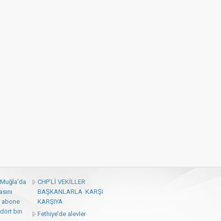
: Muğla’da
CHP’Lİ VEKİLLER
asını
BAŞKANLARLA KARŞI
 abone
KARŞIYA
dört bin
Fethiye’de alevler