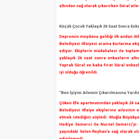
altından sağ olarak çıkarırken Süral ail
Küçük Çocuk Yaklaşık 26 Saat Sonra Enka
Depremin meydana geldiği ilk andan iti
Belediyesi itfaiyesi arama kurtarma ek
ediyor. Ekiplerin müdahalesi ile topla
yaklaşık 26 saat sonra enkazların altı
Yaprak Süral ve baba Fırat Süral enkazl
iyi olduğu öğrenildi.
“Ben İyiyim Ailemin Çıkarılmasına Yardı
Çöken Efe apartmanından yaklaşık 24 sa
Belediyesi itfaiye ekiplerine ailesinin
etmek istediğini söyledi. Muğla Büyükşe
Hediye Semerci ile Nursel Semerci’yi s
yaşındaki Selen Reyhan’a sağ olarak ulaş
edinilemedi.