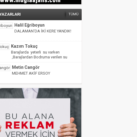
 YAZARLARI
TÜMÜ
Halil Eğriboyun
DALAMAN’DA İKİ KERE YANDIK!
Kazım Tokuç
Barajlarda yeterli su varken
,Barajlardan Bodruma verilen su
miktarı yarıya indirilmiş!
Metin Cangör
MEHMET AKİF ERSOY