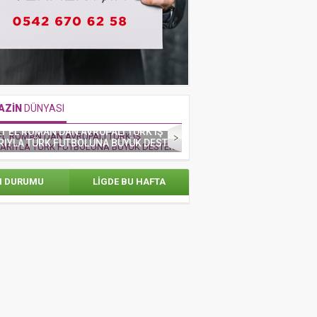
AZİN
DÜNYASI
T EL ROMAN’DAN AVRUPALI TÜRK iŞ
DİZİDE HER ACIYI
IYLA TÜRK FUTBOLUNA BÜYÜK DESTEK
N DURUMU
LİGDE BU HAFTA