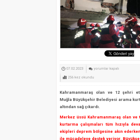
Selahattin Sapmaz’ın Ad
Bodrum’da STK’lar el ele
Kötekli’de Yol Kazısında 
Seydikemer’de Yangın So
Büyükşehir
07.02.2023
yorumlar kapalı
Ekipleri
256 kez okundu
Hatay’da
Enkazın
Kahramanmaraş olan ve 12 şehri et
Altından
Muğla Büyükşehir Belediyesi arama kurtarm
Bir
altından sağ çıkardı.
Aileyi
Merkez üssü Kahramanmaraş olan ve t
Sağ
kurtarma çalışmaları tüm hızıyla dev
Çıkardı
ekipleri deprem bölgesine akın ederke
için
ile mücadeleye destek veriyor. Büyükşeh