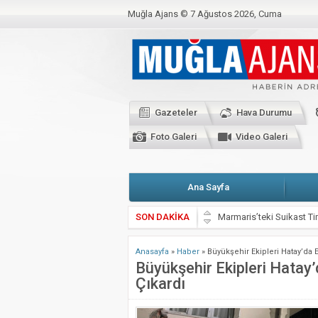
Muğla Ajans ©
7 Ağustos 2026, Cuma
BAKANLIKTAN YENİ CORONO GENELGESİ
C
CHP’Lİ VEKİLLER BAŞKANLARLA KARŞI K
Kahramanmaraş Depremi İçin Seferberlik
Gazeteler
Hava Durumu
Valimiz Sayın Dr. İdris Akbıyık’ın 19 Mayıs
Foto Galeri
Video Galeri
Ana Sayfa
SON DAKİKA
Marmaris’teki Suikast Tim
ATIK KAĞIDIN EL İŞİ 
Anasayfa
»
Haber
»
Büyükşehir Ekipleri Hatay’da E
Muğla Valiliği’nden kritik
Büyükşehir Ekipleri Hatay’
Çıkardı
Zeytin Çiçeği Uluslararas
Emekli Kafe Menteşe’de 