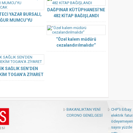
DAĞPINAR KÜTÜPHANESİ’NE
ECİ YAZAR BURSALI,
482 KİTAP BAĞIŞLANDI
ĞUR MUMCU’YU
ANLATACAK
“Özel kalem müdürü
cezalandırılmalıdır”
LİK SAĞLIK SEN’DEN
KİM TOGAN’A ZİYARET
BAKANLIKTAN YENİ
CHP’li Erbay
CORONO GENELGESİ
elektrik fatur
ödeyemeyen
sayısı yüzde 