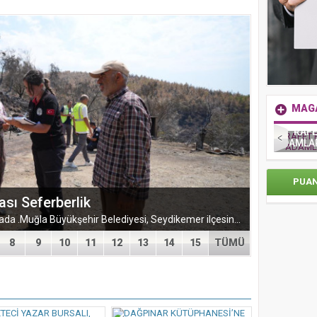
MAG
Mor Ve Ötesinden Zorlu Psm’de Muhteşem
RAFE
u Yaşandı
Konser
ADAMLAR
PUA
Muğla Milletvekili Öneş Derici Orman Yangınlarının nedenlerinin araştırılması için Çağrıda bulundu Yeni Parti Muğla Milletvekili ve Parti Meclisi Üyesi Süreyya...
8
9
10
11
12
13
14
15
TÜMÜ