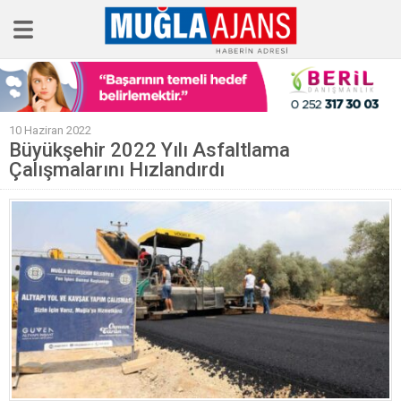
Ana Sayfa
10 Haziran 2022
Tüm Haberler
Büyükşehir 2022 Yılı Asfaltlama
Çalışmalarını Hızlandırdı
Köşe Yazıları
Sağlık
Magazin
Künye