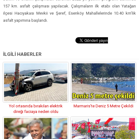
157 km. asfalt çalışması yapılacak. Çalışmaların ilk etabı olan Yatağan
ilçesi Hacıyakası Mevkii ve Şeref, Esenköy Mahallelerinde 10.40 km’lik
asfalt yapımına başlandı.
İLGİLİ HABERLER
Yol ortasında bırakılan elektrik
Marmaris’te Deniz 5 Metre Çekildi
direği faciaya neden oldu