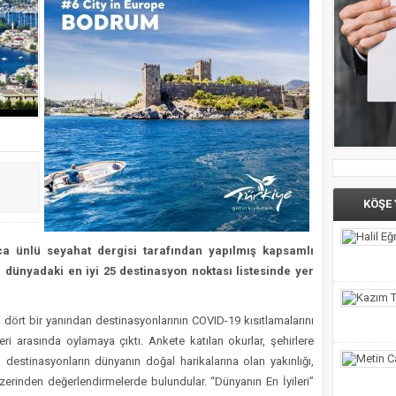
ı Menteşe’de Yaşatılacak
 verdi, Bodrum FK için kenetlendi
 İlçe Başkanları Belli Oldu
nrası Seferberlik
KÖŞE
a ünlü seyahat dergisi tarafından yapılmış kapsamlı
e dünyadaki en iyi 25 destinasyon noktası listesinde yer
ın dört bir yanından destinasyonlarının COVID-19 kısıtlamalarını
ri arasında oylamaya çıktı. Ankete katılan okurlar, şehirlere
, destinasyonların dünyanın doğal harikalarına olan yakınlığı,
 üzerinden değerlendirmelerde bulundular. “Dünyanın En İyileri”