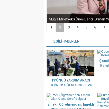
1
2
3
4
5
6
7
İLGİLİ
HABERLER
Çocuk
Korol
13’ÜNCÜ YARDIM ARACI
DEPREM BÖLGESİNE SEVK
EDİLDİ
Emekli Öğretmenden, Emekli