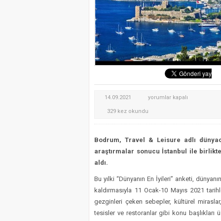
Selahattin Sapmaz’ın Ad
Bodrum’da STK’lar el ele
Muğla’nın Yeni Parti İl ve
Seydikemer’de Yangın So
BODRUM
14.09.2021
yorumlar kapalı
DÜNYANIN
329 kez okundu
EN
İYİ
Bodrum, Travel & Leisure adlı dünyac
25
araştırmalar sonucu İstanbul ile birlikt
ŞEHRİ
aldı.
ARASINDA
Bu yılki “Dünyanın En İyileri” anketi, dünyan
için
kaldırmasıyla 11 Ocak-10 Mayıs 2021 tarihle
gezginleri çeken sebepler, kültürel miraslar
tesisler ve restoranlar gibi konu başlıkları