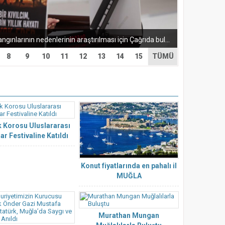
Muğla Milletvekili Öneş Derici Orman Yangınlarının nedenlerinin araştırılması için Çağrıda bulundu Yeni Parti Muğla Milletvekili ve Parti Meclisi Üyesi Süreyya...
8
9
10
11
12
13
14
15
TÜMÜ
 Korosu Uluslararası
ar Festivaline Katıldı
Konut fiyatlarında en pahalı il
MUĞLA
Murathan Mungan