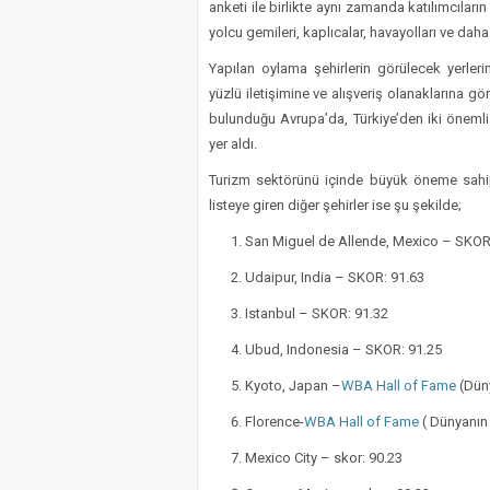
anketi ile birlikte aynı zamanda katılımcıların
yolcu gemileri, kaplıcalar, havayolları ve dah
Yapılan oylama şehirlerin görülecek yerlerin
yüzlü iletişimine ve alışveriş olanaklarına gör
bulunduğu Avrupa’da, Türkiye’den iki önemli 
yer aldı.
Turizm sektörünü içinde büyük öneme sahip
listeye giren diğer şehirler ise şu şekilde;
San Miguel de Allende, Mexico – SKOR
​​Udaipur, India – SKOR: 91.63
Istanbul – SKOR: 91.32
Ubud, Indonesia – SKOR: 91.25
Kyoto, Japan –
WBA Hall of Fame
(Düny
Florence-
WBA Hall of Fame
( Dünyanın 
Mexico City – skor: 90.23