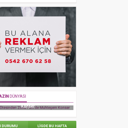
AZİN
DÜNYASI
e Ötesinden Zorlu Psm’de Muhteşem
RAFET EL ROMAN’DAN AV
Konser
ADAMLARIYLA TÜRK FUTBOL
N DURUMU
LİGDE BU HAFTA