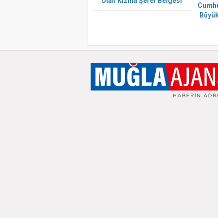
Olan Kızına Şeref Belgesi
Cumhu
Büyük
Kema
Sayg