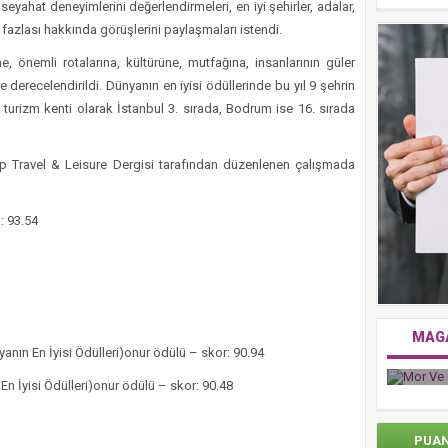
 seyahat deneyimlerini değerlendirmeleri, en iyi şehirler, adalar,
a fazlası hakkında görüşlerini paylaşmaları istendi.
e, önemli rotalarına, kültürüne, mutfağına, insanlarının güler
e derecelendirildi. Dünyanın en iyisi ödüllerinde bu yıl 9 şehrin
turizm kenti olarak İstanbul 3. sırada, Bodrum ise 16. sırada
 Travel & Leisure Dergisi tarafından düzenlenen çalışmada
: 93.54
MAG
anın En İyisi Ödülleri)onur ödülü – skor: 90.94
Mor V
Zorlu Psm’de Edip Akbayram Coşkusu Yaşandı
En İyisi Ödülleri)onur ödülü – skor: 90.48
PUA