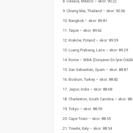
Oaxaca, Mexico – skor: 90.22
Chiang Mai, Thailand – skor: 90.06
Bangkok – skor: 89.81
Taipei – skor: 89.62
Kraków, Poland – skor: 89.39
Luang Prabang, Laos – skor: 89.29
Rome – WBA (Dünyanın En İyisi Ödüller
San Sebastián, Spain – skor: 88.87
Bodrum, Turkey – skor: 88.82
Jaipur, India – skor: 88.68
Charleston, South Carolina – skor: 88
Tokyo – skor: 88.59
Cape Town – skor: 88.55
Trieste, Italy – skor: 88.54