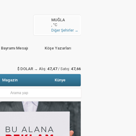
n arttı
MUĞLA
, °C
zete Manşetleri
Hava Durumu
Diğer Şehirler →
sitali gerçekleştirildi
r Bayramı Mesajı
Köşe Yazarları
$ DOLAR →
Alış:
47,47
/ Satış:
47,66
Magazin
Künye