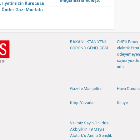
Muğlalılarla Buluştu
riyetimizin Kurucusu
 Önder Gazi Mustafa
l Atatürk, Muğla’da
ı ve Özlemle Anıldı
BAKANLIKTAN YENİ
CHP’li Erbay
CORONO GENELGESİ
elektrik fatur
ödeyemeyen
sayısı yüzde 
arttı
Gazete Manşetleri
Hava Durum
Köşe Yazarları
Künye
Valimiz Sayın Dr. İdris
Akbıyık’ın 19 Mayıs
Atatürk’ü Anma Gençlik