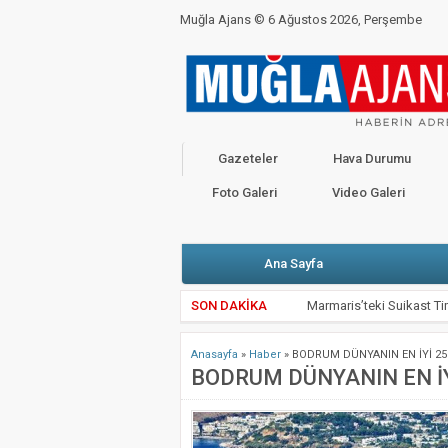
Muğla Ajans ©
6 Ağustos 2026, Perşembe
BAKANLIKTAN YENİ CORONO GENELGESİ
C
CHP’Lİ VEKİLLER BAŞKANLARLA KARŞI K
Kahramanmaraş Depremi İçin Seferberlik
Gazeteler
Hava Durumu
Valimiz Sayın Dr. İdris Akbıyık’ın 19 Mayıs
Foto Galeri
Video Galeri
Ana Sayfa
SON DAKİKA
Marmaris’teki Suikast Tim
ATIK KAĞIDIN EL İŞİ 
Anasayfa
»
Haber
»
BODRUM DÜNYANIN EN İYİ 25
Muğla Valiliği’nden kritik
BODRUM DÜNYANIN EN İY
Zeytin Çiçeği Uluslararas
Emekli Kafe Menteşe’de 