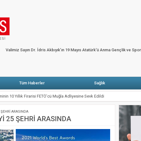
HP’li Erbay: Muğla’da elektrik faturasını ödeyemeyen abone sayısı yüzde dört bi
ARŞIYA
Fethiye’de alevler onlarca karavan ve bungalov evi küle çevirdi
Ga
Köşe Yazarları
Künye
Merhum Şevket Sabancı anısına Fazıl Say piyano re
Valimiz Sayın Dr. İdris Akbıyık’ın 19 Mayıs Atatürk’ü Anma Gençlik ve Spo
 Atatürk’ü Anma Gençlik ve Spor Bayramı Mesajı
Tüm Haberler
Sağlık
inin 10 Yıllık Firarisi FETÖ’cü Muğla Adliyesine Sevk Edildi
VE BOYAMA SANATIYLA TAMAMLADIĞI YOLCULUĞU
 ŞEHRİ ARASINDA
 uyarı: Yangın riskine karşı tedbir çağrısı
İ 25 ŞEHRİ ARASINDA
ı Kısa Film Yarışması İçin Başvurular Başladı
Hizmete Açılıyor: Çay 5 TL