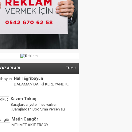
 YAZARLARI
TÜMÜ
Halil Eğriboyun
DALAMAN’DA İKİ KERE YANDIK!
Kazım Tokuç
Barajlarda yeterli su varken
,Barajlardan Bodruma verilen su
miktarı yarıya indirilmiş!
Metin Cangör
MEHMET AKİF ERSOY