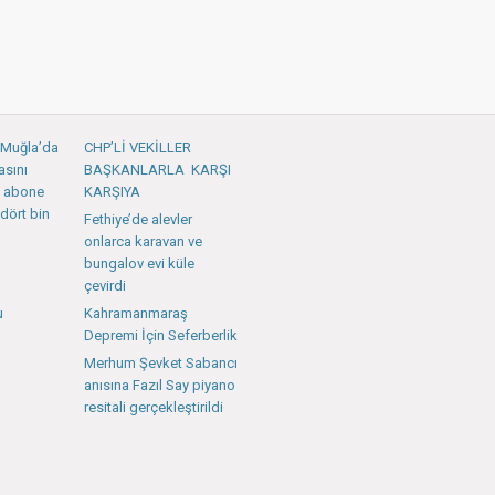
: Muğla’da
CHP’Lİ VEKİLLER
asını
BAŞKANLARLA KARŞI
 abone
KARŞIYA
dört bin
Fethiye’de alevler
onlarca karavan ve
bungalov evi küle
çevirdi
u
Kahramanmaraş
Depremi İçin Seferberlik
Merhum Şevket Sabancı
anısına Fazıl Say piyano
resitali gerçekleştirildi