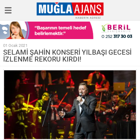
Ana Sayfa
01 Ocak 2021
Tüm Haberler
SELAMİ ŞAHİN KONSERİ YILBAŞI GECESİ
İZLENME REKORU KIRDI!
Köşe Yazıları
Sağlık
Magazin
Künye