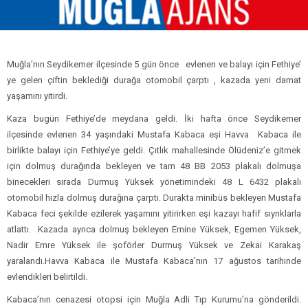
Muğla’nın Seydikemer ilçesinde 5 gün önce evlenen ve balayı için Fethiye’
ye gelen çiftin beklediği durağa otomobil çarptı , kazada yeni damat
yaşamını yitirdi.
Kaza bugün Fethiye’de meydana geldi. İki hafta önce Seydikemer
ilçesinde evlenen 34 yaşındaki Mustafa Kabaca eşi Havva Kabaca ile
birlikte balayı için Fethiye’ye geldi. Çıtlık mahallesinde Ölüdeniz’e gitmek
için dolmuş durağında bekleyen ve tam 48 BB 2053 plakalı dolmuşa
binecekleri sırada Durmuş Yüksek yönetimindeki 48 L 6432 plakalı
otomobil hızla dolmuş durağına çarptı. Durakta minibüs bekleyen Mustafa
Kabaca feci şekilde ezilerek yaşamını yitirirken eşi kazayı hafif sıyrıklarla
atlattı. Kazada ayrıca dolmuş bekleyen Emine Yüksek, Egemen Yüksek,
Nadir Emre Yüksek ile şoförler Durmuş Yüksek ve Zekai Karakaş
yaralandı.Havva Kabaca ile Mustafa Kabaca’nın 17 ağustos tarihinde
evlendikleri belirtildi.
Kabaca’nın cenazesi otopsi için Muğla Adli Tıp Kurumu’na gönderildi.