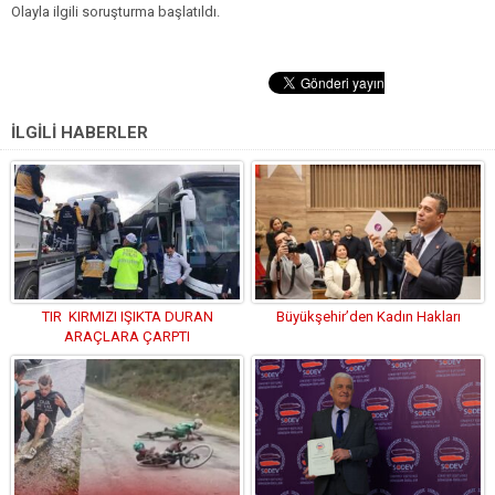
Olayla ilgili soruşturma başlatıldı.
İLGİLİ HABERLER
TIR KIRMIZI IŞIKTA DURAN
Büyükşehir’den Kadın Hakları
ARAÇLARA ÇARPTI