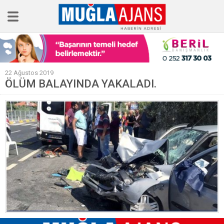
Ana Sayfa
22 Ağustos 2019
Tüm Haberler
ÖLÜM BALAYINDA YAKALADI.
Köşe Yazıları
Sağlık
Magazin
Künye