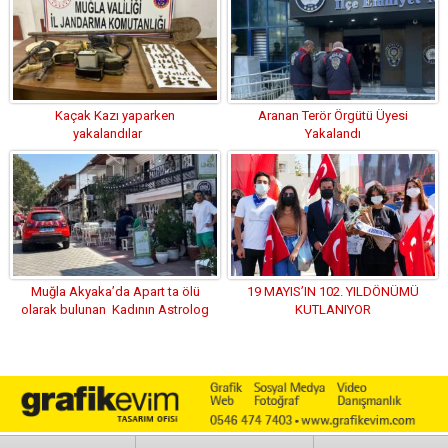
Kaçak Kazı yaparken
Aranan Terör Örgütü Üyesi
yakalandılar
Yakalandı
Muğla Akyaka’da Apart ta ölü
19 MAYIS’IN 102. YILDÖNÜMÜ
olarak bulunan Kadının Astrolog
KUTLANIYOR
olduğu belirlendi.