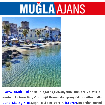
ITALYA SAHİLLERİ’
ndeki plajlarda,Belediyenin Duşları ve WC’leri
vardır…!Sadece İtalya’da değil Fransa’da,İspanya’da sahiller halka
ÜCRETSİZ AÇIKTIR
.Çeşitli,Büfeler vardır.
İSTEYEN
,onlardan ücreti