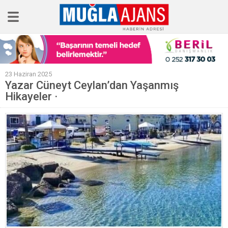
Ana Sayfa
23 Haziran 2025
Tüm Haberler
Yazar Cüneyt Ceylan’dan Yaşanmış
Hikayeler ·
Köşe Yazıları
Sağlık
Magazin
Künye