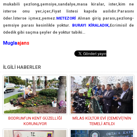
mukabili şezlong,şemsiye,sandalye,masa kiralar, ister,kim ne
isterse onu yer,içer,Fiyat listesi kapıda asılıdır.Parasını
öder.İsterse içmez,yemez.
METEZORİ
Alınan giriş parası,şezlong-
şemsiye parası kesinlikle yoktur.
BURAYI KİRALADIK,
Ecrimisil de
ödedik gibi saçma şeyler de yoktur tabiki…
Mugla
ajans
İLGİLİ HABERLER
BODRUM’UN KENT GÜZELLİĞİ
MİLAS KÜLTÜR EVİ (CEMEVİ)’NİN
KORUNUYOR
TEMELİ ATILDI